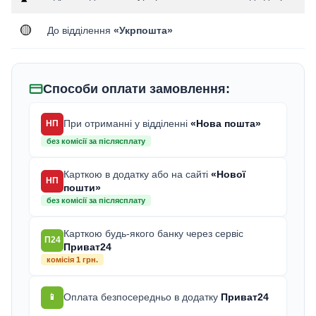
🟡
До відділення
«Укрпошта»
Способи оплати замовлення:
При отриманні у відділенні
«Нова пошта»
НП
без комісії за післясплату
Карткою в додатку або на сайті
«Нової
НП
пошти»
без комісії за післясплату
Карткою будь-якого банку через сервіс
П24
Приват24
комісія 1 грн.
Оплата безпосередньо в додатку
Приват24
📱