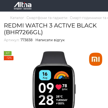
Каталог
Смартфони та гаджети
Смарт-годинники та 
REDMI WATCH 3 ACTIVE BLACK
(BHR7266GL)
Артикул:
773838
Написати відгук
ХІТ
−12%