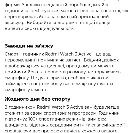
форми. Завдяки спеціальній обробці в дизайні
годинника комбінуються матова і глянсова поверхні, які
перетворюють його на помітний оригінальний
аксесуар. Вибирайте колір ремінця, щоб краще
виявити свою індивідуальність.
Завжди на зв'язку
Смарт – годинник Redmi Watch 3 Active – це ваш
персональний помічник на зап'ясті. Вхідний дзвінок
відображається на дисплеї, при цьому ви можете
прийняти його та провести розмову, не торкаючись
смартфону. Це дуже зручно, особливо якщо ви
займаєтеся спортом або у вас немає часу шукати
смартфон у кімнаті.
Жодного дня без спорту
З годинником Redmi Watch 3 Active вам буде легше
стежити за своїм спортивним прогресом. Годинник
підтримує 100+ спортивних режимів, вимірює
швидкість, відстань, серцевий ритм та спалені калорії,
сповіщаючи вас про ефективність кожного вашого