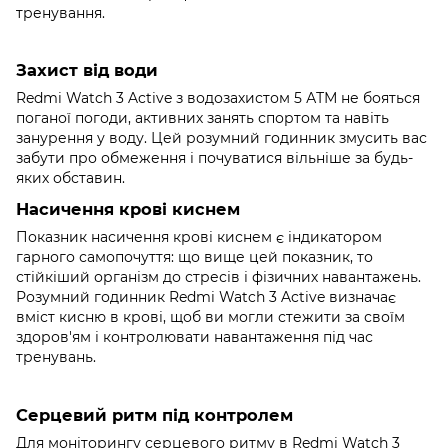
тренування.
Захист від води
Redmi Watch 3 Active з водозахистом 5 АТМ не бояться
поганої погоди, активних занять спортом та навіть
занурення у воду. Цей розумний годинник змусить вас
забути про обмеження і почуватися вільніше за будь-
яких обставин.
Насичення крові киснем
Показник насичення крові киснем є індикатором
гарного самопочуття: що вище цей показник, то
стійкіший організм до стресів і фізичних навантажень.
Розумний годинник Redmi Watch 3 Active визначає
вміст кисню в крові, щоб ви могли стежити за своїм
здоров'ям і контролювати навантаження під час
тренувань.
Серцевий ритм під контролем
Для моніторингу серцевого ритму в Redmi Watch 3