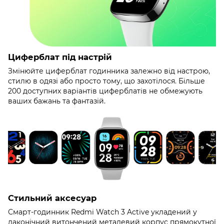
Циферблат під настрій
Змінюйте циферблат годинника залежно від настрою,
стилю в одязі або просто тому, що захотілося. Більше
200 доступних варіантів циферблатів не обмежують
ваших бажань та фантазій.
Стильний аксесуар
Смарт-годинник Redmi Watch 3 Active укладений у
лаконічний витончений металевий корпус прямокутної