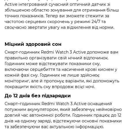
Active інтегрований сучасний оптичний датчик зі
збільшеною областю зонування для отримання більш
точних показників. Тепер ви зможете стежити за
частотою серцевих скорочень у режимі 24/7 та
своєчасно звертати увагу на відхилення від норми.
Міцний здоровий сон
Смарт-годинник Redmi Watch 3 Active допоможе вам
правильно організувати свій нічний відпочинок.
Годинник може відстежувати показники сну,
включаючи серцебиття та насичення крові киснем у
кожній фазі сну. Годинник не лише здійснює
моніторинг, але й пропонує варіанти, які допоможуть
покращити якість сну впродовж всієї ночі.
До 12 днів без підзарядки
Смарт–годинник Redmi Watch 3 Active оснащений
потужним акумулятором, який забезпечує неймовірно
довгий час автономної роботи. Годинник працює до 12
днів на одному заряді, відстежуючи основні показники
та забезпечуючи вас актуальною інформацією.