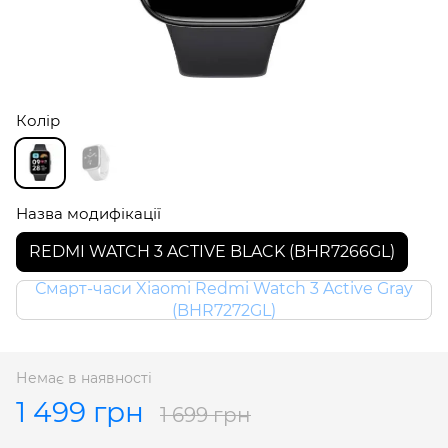
Колір
Назва модифікації
REDMI WATCH 3 ACTIVE BLACK (BHR7266GL)
Смарт-часи Xiaomi Redmi Watch 3 Active Gray
(BHR7272GL)
Немає в наявності
1 499 грн
1 699 грн