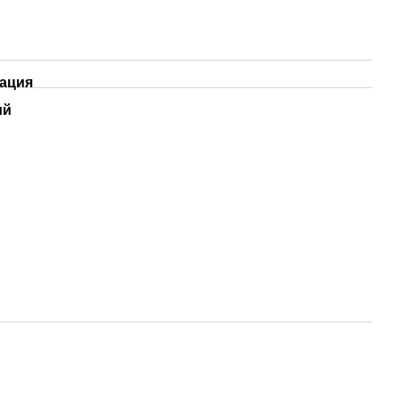
ация
ий