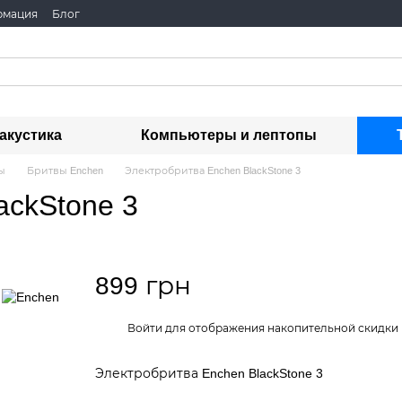
рмация
Блог
акустика
Компьютеры и лептопы
ы
Бритвы Enchen
Электробритва Enchen BlackStone 3
ckStone 3
899 грн
Войти
для отображения накопительной скидки
%
Электробритва Enchen BlackStone 3