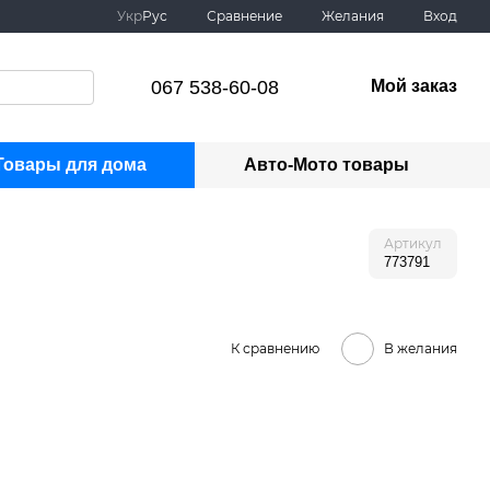
Сравнение
Укр
Рус
Желания
Вход
067 538-60-08
Мой заказ
Товары для дома
Авто-Мото товары
Артикул
773791
К сравнению
В желания