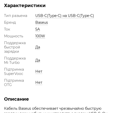
Характеристики
Тип разьема
USB-C(Type-C) на USB-C(Type-C)
Бренд
Baseus
Ток
5A
Мощность
100W
Поддержка
быстрой
Да
зарядки
Поддержка
Да
Mi Turbo
Підтримка
Нет
SuperVooc
Підтримка
Нет
OTG
Описание
Кабель Baseus обеспечивает чрезвычайно быструю