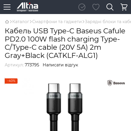
Каталог
Смартфони та гаджети
Зарядні блоки та каб
Кабель USB Type-C Baseus Cafule
PD2.0 100W flash charging Type-
C/Type-C cable (20V 5A) 2m
Gray+Black (CATKLF-ALG1)
Артикул:
773795
Написати відгук
−40%