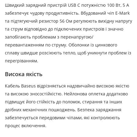
Швидкий зарядний пристрій USB C потужністю 100 Вт, 5 А
забезпечує чудову продуктивність.
Вбудований чіп E-Mark
та підтягуючий резистор 56 Ом регулюють вихідну напругу
та струм відповідно до підключених пристроїв і значно
запобігають проблемам з перенапругою/
перевантаженням по струму.
Оболонки із цинкового
сплаву швидше розсіюють тепло, щоб уникнути проблем із
перегріванням.
Висока якість
Кабель Baseus відрізняється надзвичайно високою якістю
та високою зносостійкістю.
Нейлонова оплетка додатково
підвищує його стійкість до поломок, стирання та інших
дрібних механічних пошкоджень.
Безпека заряджання
забезпечується передовими чіпами, які контролюють
процес включення.