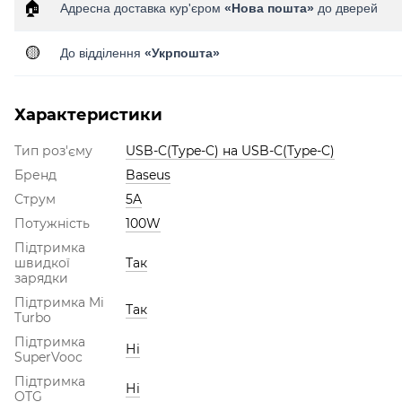
🏠
Адресна доставка кур'єром
«Нова пошта»
до дверей
🟡
До відділення
«Укрпошта»
Характеристики
Тип роз'єму
USB-C(Type-C) на USB-C(Type-C)
Бренд
Baseus
Струм
5A
Потужність
100W
Підтримка
швидкої
Так
зарядки
Підтримка Mi
Так
Turbo
Підтримка
Ні
SuperVooc
Підтримка
Ні
OTG