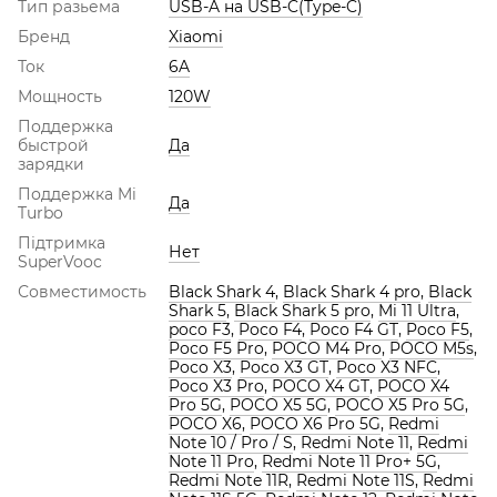
Тип разьема
USB-A на USB-C(Type-C)
Бренд
Xiaomi
Ток
6A
Мощность
120W
Поддержка
быстрой
Да
зарядки
Поддержка Mi
Да
Turbo
Підтримка
Нет
SuperVooc
Совместимость
Black Shark 4
,
Black Shark 4 pro
,
Black
Shark 5
,
Black Shark 5 pro
,
Mi 11 Ultra
,
poco F3
,
Poco F4
,
Poco F4 GT
,
Poco F5
,
Poco F5 Pro
,
POCO M4 Pro
,
POCO M5s
,
Poco X3
,
Poco X3 GT
,
Poco X3 NFC
,
Poco X3 Pro
,
POCO X4 GT
,
POCO X4
Pro 5G
,
POCO X5 5G
,
POCO X5 Pro 5G
,
POCO X6
,
POCO X6 Pro 5G
,
Redmi
Note 10 / Pro / S
,
Redmi Note 11
,
Redmi
Note 11 Pro
,
Redmi Note 11 Pro+ 5G
,
Redmi Note 11R
,
Redmi Note 11S
,
Redmi