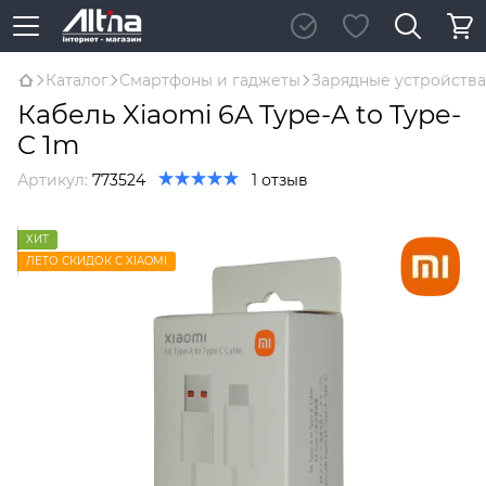
Каталог
Смартфоны и гаджеты
Зарядные устройства
Кабель Xiaomi 6A Type-A to Type-
C 1m
Артикул:
773524
1 отзыв
ХИТ
ЛЕТО СКИДОК С XIAOMI