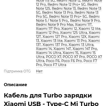
Note 11S 5G
,
Redmi Note 12
,
Redmi Note
12 Pro
,
Redmi Note 12 Pro+ 5G
,
Redmi
Note 12S
,
Redmi Note 13
,
Redmi Note 13
5G
,
Redmi Note 13 Pro
,
Redmi Note 13
Pro 5G
,
Redmi Note 13 Pro+ 5G
,
Redmi
Note 5 / Note 5 Pro,
,
Redmi Note 9 Pro
,
Redmi Note 9 Pro Max
,
Xiaomi 11T
,
Xiaomi 11T Pro
,
Xiaomi 12
,
Xiaomi 12 lite
,
Xiaomi 12 Pro
,
Xiaomi 12S Ultra
,
Xiaomi
12T
,
Xiaomi 12T Pro
,
Xiaomi 12X
,
Xiaomi
13
,
Xiaomi 13 lite
,
Xiaomi 13 Pro
,
Xiaomi
13T
,
Xiaomi 13T Pro
,
Xiaomi 13 Ultra
,
Xiaomi 14
,
Xiaomi 14T
,
Xiaomi 14T Pro
,
Xiaomi 14 Ultra
,
Xiaomi 15
,
Xiaomi 15
Ultra
,
POCO X7
,
POCO X7 Pro
,
POCO X7
Ultra
,
Poco F6
,
Poco F6 Pro
,
Poco F7
Pro
,
Poco F7 Ultra
Підтримка OTG
Нет
Описание
Кабель для Turbo зарядки
Xiaomi USB - Type-C Mi Turbo