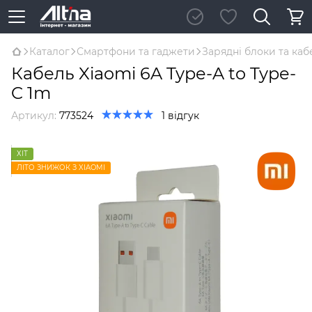
Каталог
Смартфони та гаджети
Зарядні блоки та каб
Кабель Xiaomi 6A Type-A to Type-
C 1m
Артикул:
773524
1 відгук
ХІТ
ЛІТО ЗНИЖОК З XIAOMI