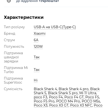
🟡
До відділення
«Укрпошта»
Характеристики
Тип роз'єму
USB-A на USB-C(Type-C)
Бренд
Xiaomi
Струм
6A
Потужність
120W
Підтримка
швидкої
Так
зарядки
Підтримка Mi
Так
Turbo
Підтримка
Ні
SuperVooc
Сумісність
Black Shark 4
,
Black Shark 4 pro
,
Black
Shark 5
,
Black Shark 5 pro
,
Mi 11 Ultra
,
poco F3
,
Poco F4
,
Poco F4 GT
,
Poco F5
,
Poco F5 Pro
,
POCO M4 Pro
,
POCO M5s
,
Poco X3
,
Poco X3 GT
,
Poco X3 NFC
,
Poco