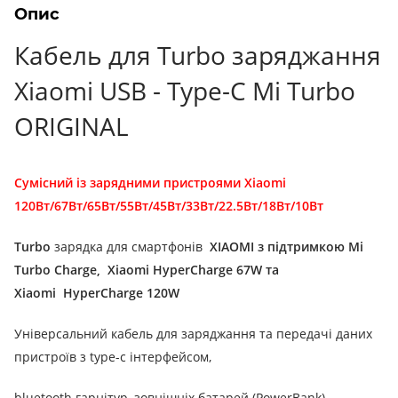
Опис
Кабель для Turbo заряджання
Xiaomi USB - Type-C Mi Turbo
ORIGINAL
Сумісний із зарядними пристроями Xiaomi
120Вт/67Вт/65Вт/55Вт/45Вт/33Вт/22.5Вт/18Вт/10Вт
Turbo
зарядка для смартфонів
XIAOMI з підтримкою Mi
Turbo Charge,
Xiaomi HyperCharge 67W
та
Xiaomi
HyperCharge 120W
Універсальний кабель для заряджання та передачі даних
пристроїв з type-c інтерфейсом,
bluetooth гарнітур, зовнішніх батарей (PowerBank),