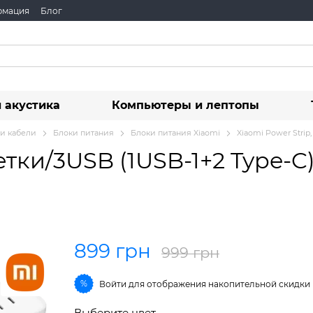
рмация
Блог
 акустика
Компьютеры и лептопы
 и кабели
Блоки питания
Блоки питания Xiaomi
Xiaomi Power Strip
етки/3USB (1USB-1+2 Type-C)
899 грн
999 грн
%
Войти
для отображения накопительной скидки
Выберите цвет