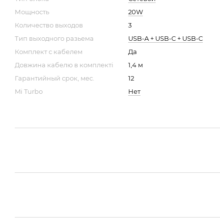
Мощность
20W
Количество выходов
3
Тип выходного разьема
USB-A + USB-C + USB-C
Комплект с кабелем
Да
Довжина кабелю в комплекті
1,4 м
Гарантийный срок, мес.
12
Mi Turbo
Нет