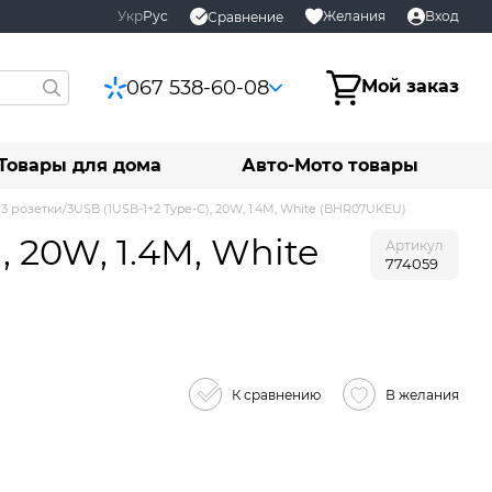
Укр
Рус
Желания
Вход
Сравнение
067 538-60-08
Мой заказ
Товары для дома
Авто-Мото товары
, 3 розетки/3USB (1USB-1+2 Type-C), 20W, 1.4М, White (BHR07UKEU)
, 20W, 1.4М, White
Артикул
774059
К сравнению
В желания