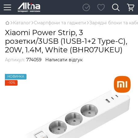
Каталог
Смартфони та гаджети
Зарядні блоки та каб
Xiaomi Power Strip, 3
розетки/3USB (1USB-1+2 Type-C),
20W, 1.4М, White (BHR07UKEU)
Артикул:
774059
Написати відгук
НОВИНКА
−10%