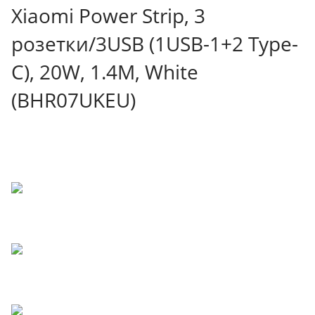
Xiaomi Power Strip, 3
розетки/3USB (1USB-1+2 Type-
C), 20W, 1.4М, White
(BHR07UKEU)