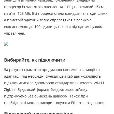
знайшли втілення найкращі оновлення: 2-ядерний
процесор із частотою оновлення 1 ГГц та великий об'єм
пам'яті 128 Мб.
Всі процеси стали швидше і злагоднішими,
а пристрій здатний легко справлятися з великою
екосистемою: до 100 одиниць техніки під одним вузлом
управління.
Вибирайте, як підключити
За рахунок грамотно продуманої системи взаємодії та
адаптації під необхідні функції цей хаб дає можливість
підключитися за допомогою стандартів Bluetooth, Wi-Fi і
Zigbee.
Будь-який формат бездротового зв'язку
підтримуємо без обмежень шлюзом.
Також при
необхідності можна використовувати Ethernet-з'єднання.
Віддалений центр управління