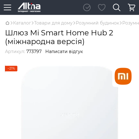
Каталог
Товари для дому
Розумний будинок
Розумн
Шлюз Mi Smart Home Hub 2
(міжнародна версія)
Артикул:
773797
Написати відгук
−21%