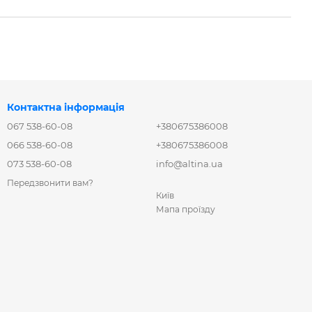
Контактна інформація
067 538-60-08
+380675386008
066 538-60-08
+380675386008
073 538-60-08
info@altina.ua
Передзвонити вам?
Київ
Мапа проїзду