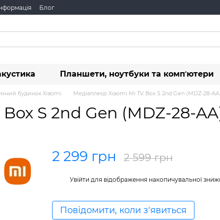
інформація
Блог
акустика
Планшети, ноутбуки та компʼютери
умний будинок Xiaomi
Медіаплеєр Xiaomi Mi TV Box S 2nd Gen (MDZ-28-AA
 Box S 2nd Gen (MDZ-28-AA
2 299 грн
2 599 грн
%
Увійти
для відображення накопичувальної зниж
Повідомити, коли з'явиться