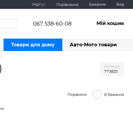
Укр
Рус
Бажання
Вхід
Порівняння
067 538-60-08
Мій кошик
Товари для дому
Авто-Мото товари
)
)
Артикул
773825
Порівняти
В бажання
ки