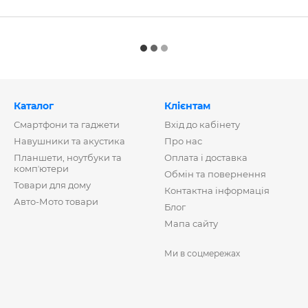
Каталог
Клієнтам
Смартфони та гаджети
Вхід до кабінету
Навушники та акустика
Про нас
Планшети, ноутбуки та
Оплата і доставка
компʼютери
Обмін та повернення
Товари для дому
Контактна інформація
Авто-Мото товари
Блог
Мапа сайту
Ми в соцмережах