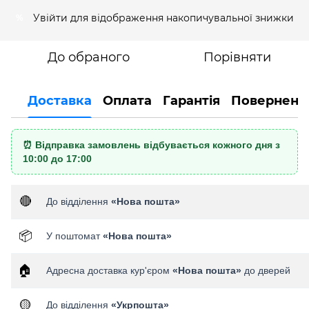
Увійти
для відображення накопичувальної знижки
%
До обраного
Порівняти
Доставка
Оплата
Гарантія
Поверненн
⏰ Відправка замовлень відбувається кожного дня з
10:00 до 17:00
🔴
До відділення
«Нова пошта»
📦
У поштомат
«Нова пошта»
🏠
Адресна доставка кур'єром
«Нова пошта»
до дверей
🟡
До відділення
«Укрпошта»