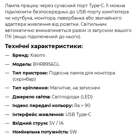
Лампа працює через сучасний порт Type-C. Її можна
підключити безпосередньо до USB-порту комп'ютера
чи ноутбука, монітора, павербанка або звичайного
адаптера живлення від розетки. Світильник
автоматично вмикатиметься разом із запуском вашого
ПК (якщо підключений до нього).
Технічні характеристики:
Бренд:
Xiaomi
Модель:
BHR8956GL
Тип пристрою:
Підвісна лампа для монітора
(скрінбар)
Тип кріплення:
Магнітне, на затискачі
Джерело світла:
Світлодіоди (LED)
Індекс передачі кольору:
Ra > 90
Інтерфейс живлення:
USB Type-C
Вхідний струм:
5V / 1A
Номінальна потужність:
5W