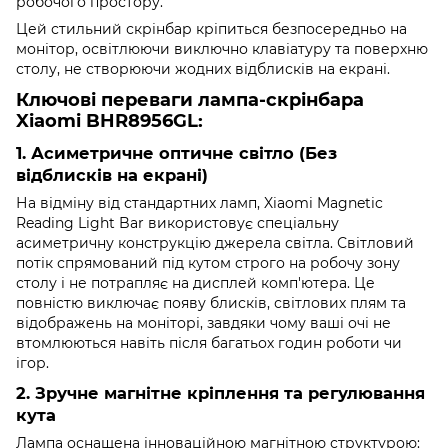
робочого простору.
Цей стильний скрінбар кріпиться безпосередньо на
монітор, освітлюючи виключно клавіатуру та поверхню
столу, не створюючи жодних відблисків на екрані.
Ключові переваги лампа-скрінбара
Xiaomi BHR8956GL:
1. Асиметричне оптичне світло (Без
відблисків на екрані)
На відміну від стандартних ламп, Xiaomi Magnetic
Reading Light Bar використовує спеціальну
асиметричну конструкцію джерела світла. Світловий
потік спрямований під кутом строго на робочу зону
столу і не потрапляє на дисплей комп'ютера. Це
повністю виключає появу блисків, світлових плям та
відображень на моніторі, завдяки чому ваші очі не
втомлюються навіть після багатьох годин роботи чи
ігор.
2. Зручне магнітне кріплення та регулювання
кута
Лампа оснащена інноваційною магнітною структурою: