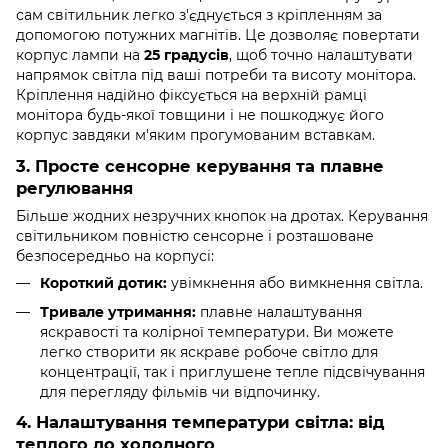
сам світильник легко з'єднується з кріпленням за
допомогою потужних магнітів. Це дозволяє повертати
корпус лампи на
25 градусів
, щоб точно налаштувати
напрямок світла під ваші потреби та висоту монітора.
Кріплення надійно фіксується на верхній рамці
монітора будь-якої товщини і не пошкоджує його
корпус завдяки м'яким прогумованим вставкам.
3. Просте сенсорне керування та плавне
регулювання
Більше жодних незручних кнопок на дротах. Керування
світильником повністю сенсорне і розташоване
безпосередньо на корпусі:
Короткий дотик:
увімкнення або вимкнення світла.
Тривале утримання:
плавне налаштування
яскравості та колірної температури. Ви можете
легко створити як яскраве робоче світло для
концентрації, так і приглушене тепле підсвічування
для перегляду фільмів чи відпочинку.
4. Налаштування температури світла: від
теплого до холодного