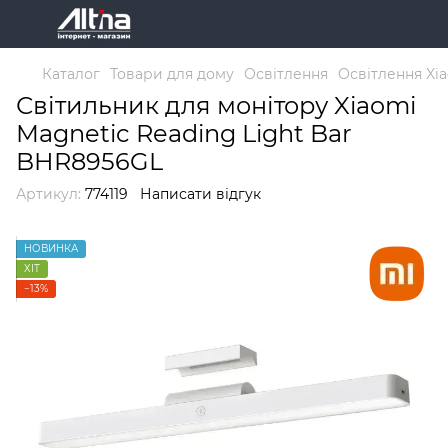
Каталог
Товари для дому
Освітлення
Освітлення Xi
Світильник для монітору Xiaomi
Magnetic Reading Light Bar
BHR8956GL
Артикул:
774119
Написати відгук
НОВИНКА
ХІТ
−13%