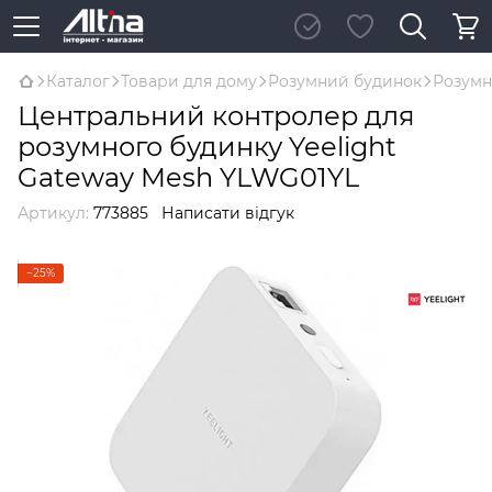
Каталог
Товари для дому
Розумний будинок
Розумн
Центральний контролер для
розумного будинку Yeelight
Gateway Mesh YLWG01YL
Артикул:
773885
Написати відгук
−25%