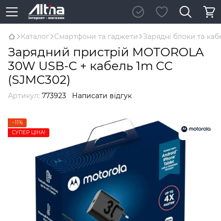
Каталог
Смартфони та гаджети
Зарядні блоки та каб
Зарядний пристрій MOTOROLA
30W USB-C + кабель 1m CC
(SJMC302)
Артикул:
773923
Написати відгук
−11%
СУПЕР ЦІНА!