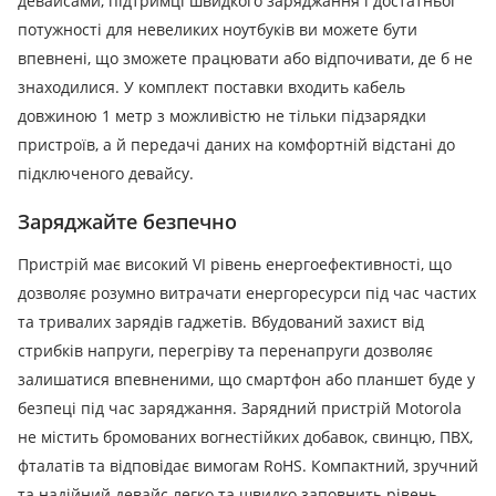
девайсами, підтримці швидкого заряджання і достатньої
потужності для невеликих ноутбуків ви можете бути
впевнені, що зможете працювати або відпочивати, де б не
знаходилися. У комплект поставки входить кабель
довжиною 1 метр з можливістю не тільки підзарядки
пристроїв, а й передачі даних на комфортній відстані до
підключеного девайсу.
Заряджайте безпечно
Пристрій має високий VI рівень енергоефективності, що
дозволяє розумно витрачати енергоресурси під час частих
та тривалих зарядів гаджетів. Вбудований захист від
стрибків напруги, перегріву та перенапруги дозволяє
залишатися впевненими, що смартфон або планшет буде у
безпеці під час заряджання. Зарядний пристрій Motorola
не містить бромованих вогнестійких добавок, свинцю, ПВХ,
фталатів та відповідає вимогам RoHS. Компактний, зручний
та надійний девайс легко та швидко заповнить рівень