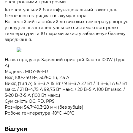
електронними пристроями.
Інтелектуальний багатофункціональний захист для
безпечного заряджання акумулятора
Вогнестійкий та стійкий до високих температур корпус
у поєднанні з інтелектуальною системою контролю
температури та 10 шарами захисту забезпечує безпеку
заряджання.
Назва продукту: Зарядний пристрій Xiaomi 100W (Type-
A)
Модель : MDY-19-ER
Вхід 100-240 В~, 50/60 Гц, 2,5 А
Вихід (тип A) 5 В⎓3 А 15 Вт / 9 В⎓3 А 27 Вт / 11 В⎓6,1 А 67 Вт
макс. / 21 В⎓4,75 А 99,75 Вт макс. / 20 В⎓5 А 100 Вт макс. /
5-20 В⎓3-5 А (100 Вт макс.)
Сумісність QC, PD, PPS
Розміри 54,7*40,3*28 мм (без зубців)
Робоча температура -10°C~40°C
Відгуки