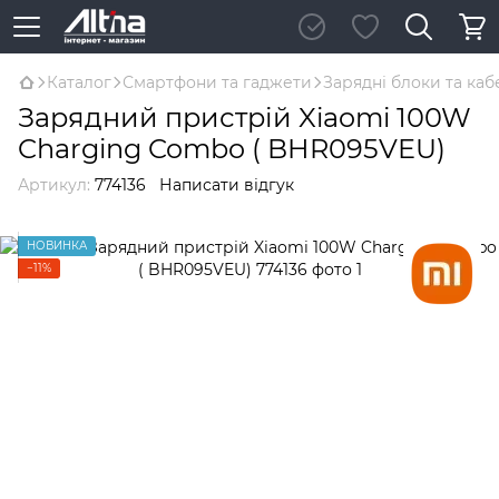
Каталог
Смартфони та гаджети
Зарядні блоки та каб
Зарядний пристрій Xiaomi 100W
Charging Combo ( BHR095VEU)
Артикул:
774136
Написати відгук
НОВИНКА
−11%