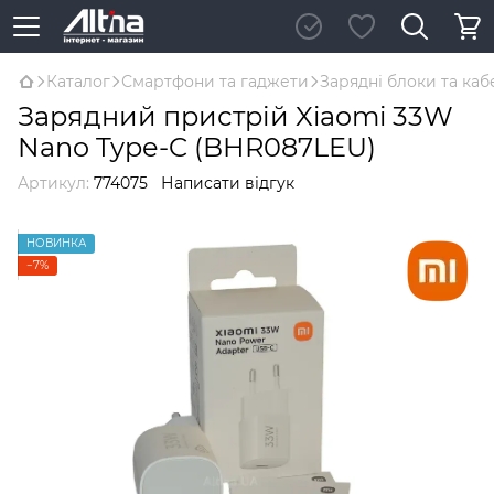
Каталог
Смартфони та гаджети
Зарядні блоки та каб
Зарядний пристрій Xiaomi 33W
Nano Type-C (BHR087LEU)
Артикул:
774075
Написати відгук
НОВИНКА
−7%