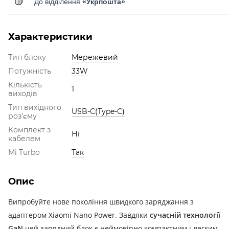
🟡
До відділення
«Укрпошта»
Характеристики
Тип блоку
Мережевий
Потужність
33W
Кількість
1
виходів
Тип вихідного
USB-C(Type-C)
роз'єму
Комплект з
Ні
кабелем
Mi Turbo
Так
Опис
Випробуйте нове покоління швидкого заряджання з
адаптером Xiaomi Nano Power. Завдяки
сучасній технології
GaN
цей зарядний блок є неймовірно компактним і легким,