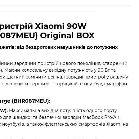
ристрій Xiaomi 90W
087MEU) Original BOX
джетів: від бездротових навушників до потужних
ійний зарядний пристрій нового покоління, створений
ю). Маючи колосальну вихідну потужність у 90 Вт та
ок здатний замінити всі інші зарядні пристрої у вашому
 що підключити першим — заряджайте ноутбук, смартфон
arge (BHR087MEU):
W):
Максимальна вихідна потужність одного порту
о для швидкої та безпечної зарядки MacBook Pro/Air,
их ноутбуків, а також флагманських смартфонів Xiaomi на