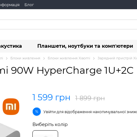
інформація
Блог
акустика
Планшети, ноутбуки та компʼютери
лі
Блоки живлення
Блоки живлення Xiaomi
Зарядний пристрій X
mi 90W HyperCharge 1U+2
1 599 грн
1 899 грн
%
Увійти
для відображення накопичувальної зниж
Виберіть колір