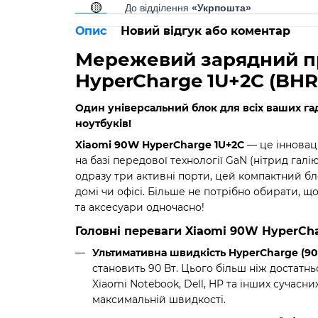
🟡
До відділення
«Укрпошта»
Опис
Новий відгук або коментар
Мережевий зарядний п
HyperCharge 1U+2C (BHR
Один універсальний блок для всіх ваших га
ноутбуків!
Xiaomi 90W HyperCharge 1U+2C
— це інновац
на базі передової технології GaN (нітрид галі
одразу три активні порти, цей компактний бл
домі чи офісі. Більше не потрібно обирати,
та аксесуари одночасно!
Головні переваги Xiaomi 90W HyperCh
Ультимативна швидкість HyperCharge (90
становить 90 Вт. Цього більш ніж достатнь
Xiaomi Notebook, Dell, HP та інших сучасн
максимальній швидкості.