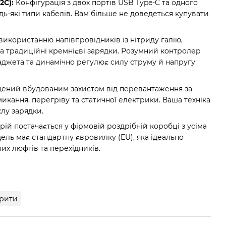
2C):
Конфігурація з двох портів USB Type-C та одного
ь-які типи кабелів. Вам більше не доведеться купувати
икористанню напівпровідників із нітриду галію,
а традиційні кремнієві зарядки. Розумний контролер
аджета та динамічно регулює силу струму й напругу
ений вбудованим захистом від перевантаження за
икання, перегріву та статичної електрики. Ваша техніка
клу зарядки.
ій постачається у фірмовій роздрібній коробці з усіма
ль має стандартну євровилку (EU), яка ідеально
их люфтів та перехідників.
рити