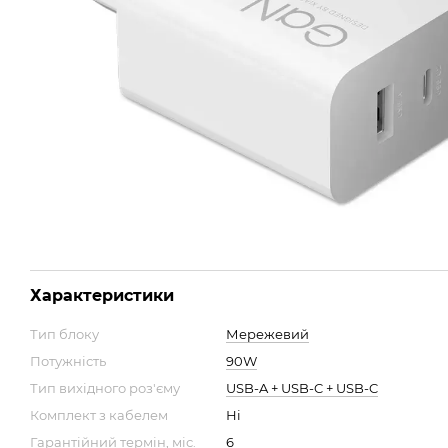
Характеристики
Тип блоку
Мережевий
Потужність
90W
Тип вихідного роз'єму
USB-A + USB-C + USB-C
Комплект з кабелем
Ні
Гарантійний термін, міс.
6