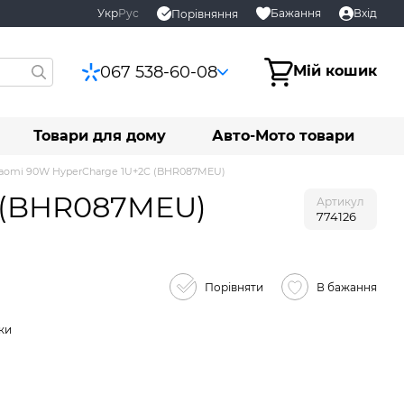
Укр
Рус
Бажання
Вхід
Порівняння
067 538-60-08
Мій кошик
Товари для дому
Авто-Мото товари
iaomi 90W HyperCharge 1U+2C (BHR087MEU)
C (BHR087MEU)
Артикул
774126
Порівняти
В бажання
ки