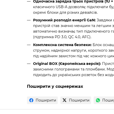
Одночасна зарядка трьох пристроїв (1U + 
класичного USB-A дозволяє підключати буд
окремі блоки для різних девайсів.
Розумний розподіл енергії GaN:
Завдяки в
пристрій став значно меншим та легшим з
автоматично визначає тип підключеного г
(підтримка PD 3.0, QC 4.0, AFC).
Комплексна система безпеки:
Блок оснащ
струмом, надмірної напруги, короткого зам
під надійним захистом під час кожного ци
Original BOX (Європейська версія):
Пристр
захисними голограмами та пломбами. Моде
підходить до українських розеток без жодн
Поширити у соцмережах
Поширити
Поширити
Поши