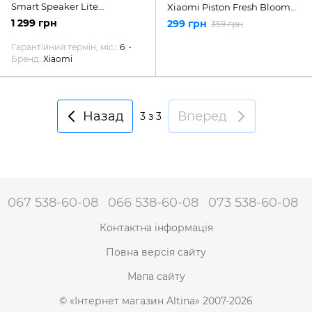
Smart Speaker Lite
Xiaomi Piston Fresh Bloom
(QBH4238EU)
Matte Silver (ZBW4355TY)
1 299 грн
299 грн
359 грн
Гарантійний термін, міс.
6
Бренд
Xiaomi
Назад
Вперед
3
з 3
067 538-60-08
066 538-60-08
073 538-60-08
Контактна інформація
Повна версія сайту
Мапа сайту
© «Інтернет магазин Altina» 2007-2026