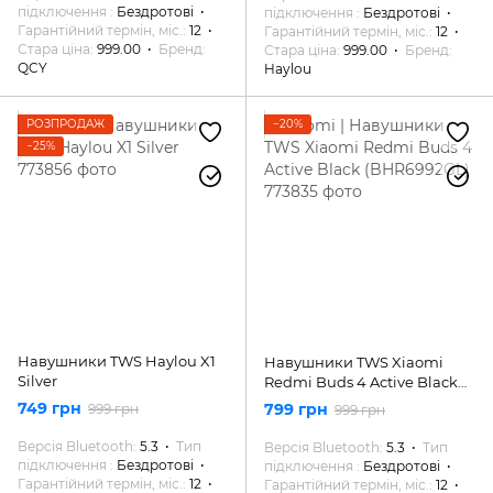
підключення
Бездротові
підключення
Бездротові
Гарантійний термін, міс.
12
Гарантійний термін, міс.
12
Стара ціна
999.00
Бренд
Стара ціна
999.00
Бренд
QCY
Haylou
РОЗПРОДАЖ
−20%
−25%
Навушники TWS Haylou X1
Навушники TWS Xiaomi
Silver
Redmi Buds 4 Active Black
(BHR6992GL)
749 грн
799 грн
999 грн
999 грн
Версія Bluetooth
5.3
Тип
Версія Bluetooth
5.3
Тип
підключення
Бездротові
підключення
Бездротові
Гарантійний термін, міс.
12
Гарантійний термін, міс.
12