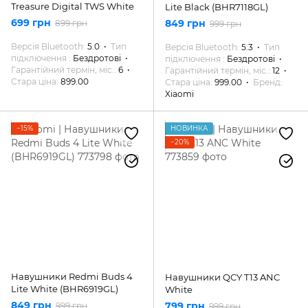
Treasure Digital TWS White
Lite Black (BHR7118GL)
699 грн
849 грн
899 грн
999 грн
Версія Bluetooth
5.0
Тип
Версія Bluetooth
5.3
Тип
підключення
Бездротові
підключення
Бездротові
Гарантійний термін, міс.
6
Гарантійний термін, міс.
12
Стара ціна
899.00
Стара ціна
999.00
Бренд
Xiaomi
−15%
НОВИНКА
−20%
Навушники Redmi Buds 4
Навушники QCY T13 ANC
Lite White (BHR6919GL)
White
849 грн
799 грн
999 грн
999 грн