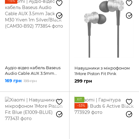
−15%
Аудіо-відео кабель Baseus
Навушники з мікрофоном
Audio Cable AUX 3.5mm
1More Piston Fit Pink
Jack M30 Yiven 1m
169 грн
299 грн
199 грн
Silver/Black (CAM30-B92)
ХІТ
−53%