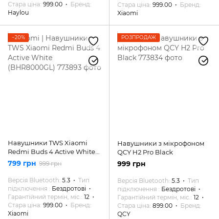
Стара ціна
999.00
Бренд
Стара ціна
999.00
Бренд
Haylou
Xiaomi
−20%
РОЗПРОДАЖ
Навушники TWS Xiaomi
Навушники з мікрофоном
Redmi Buds 4 Active White
QCY H2 Pro Black
(BHR8000GL)
799 грн
999 грн
999 грн
Версія Bluetooth
5.3
Тип
Версія Bluetooth
5.3
Тип
підключення
Бездротові
підключення
Бездротові
Гарантійний термін, міс.
12
Гарантійний термін, міс.
12
Стара ціна
999.00
Бренд
Стара ціна
899.00
Бренд
Xiaomi
QCY