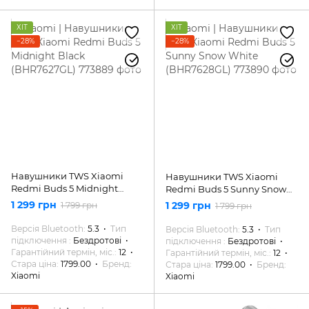
ХІТ
ХІТ
−28%
−28%
Навушники TWS Xiaomi
Навушники TWS Xiaomi
Redmi Buds 5 Midnight
Redmi Buds 5 Sunny Snow
Black (BHR7627GL)
White (BHR7628GL)
1 299 грн
1 299 грн
1 799 грн
1 799 грн
Версія Bluetooth
5.3
Тип
Версія Bluetooth
5.3
Тип
підключення
Бездротові
підключення
Бездротові
Гарантійний термін, міс.
12
Гарантійний термін, міс.
12
Стара ціна
1799.00
Бренд
Стара ціна
1799.00
Бренд
Xiaomi
Xiaomi