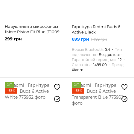
Навушники з мікрофоном
Гарнітура Redmi Buds 6
1More Piston Fit Blue (E1009-
Active Black
BLUE)
299 грн
699 грн
1 499 грн
Версія Bluetooth
5.4
Тип
підключення
Бездротові
Гарантійний термін, міс.
12
Стара ціна
1499.00
Бренд
Xiaomi
ХІТ
ХІТ
−53%
−53%