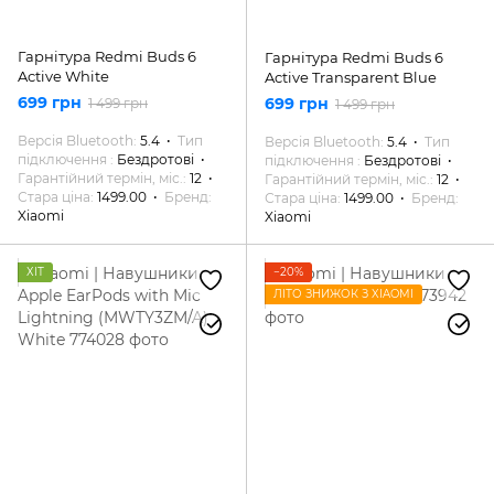
Гарнітура Redmi Buds 6
Гарнітура Redmi Buds 6
Active White
Active Transparent Blue
699 грн
699 грн
1 499 грн
1 499 грн
Версія Bluetooth
5.4
Тип
Версія Bluetooth
5.4
Тип
підключення
Бездротові
підключення
Бездротові
Гарантійний термін, міс.
12
Гарантійний термін, міс.
12
Стара ціна
1499.00
Бренд
Стара ціна
1499.00
Бренд
Xiaomi
Xiaomi
ХІТ
−20%
ЛІТО ЗНИЖОК З XIAOMI