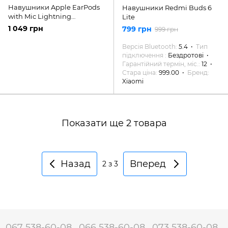
Навушники Apple EarPods
Навушники Redmi Buds 6
with Mic Lightning
Lite
(MWTY3ZM/A) White
1 049 грн
799 грн
999 грн
Версія Bluetooth
5.4
Тип
підключення
Бездротові
Гарантійний термін, міс.
12
Стара ціна
999.00
Бренд
Xiaomi
Показати ще 2 товара
Назад
Вперед
2
з 3
067 538-60-08
066 538-60-08
073 538-60-08