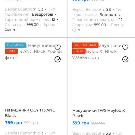
Версія Bluetooth
5.3
Тип
Версія Bluetooth
5.3
Тип
підключення
Бездротові
підключення
Бездротові
Гарантійний термін, міс.
12
Гарантійний термін, міс.
12
Стара ціна
999.00
Бренд
Стара ціна
999.00
Бренд
Xiaomi
QCY
НОВИНКА
РОЗПРОДАЖ
−20%
−40%
Навушники QCY T13 ANC
Навушники TWS Haylou X1
Black
Black
799 грн
599 грн
999 грн
999 грн
Версія Bluetooth
5.3
Тип
Версія Bluetooth
5.3
Тип