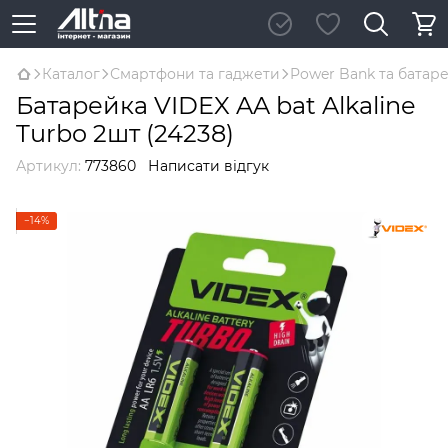
Каталог
Смартфони та гаджети
Power Bank та батар
Батарейка VIDEX AA bat Alkaline
Turbo 2шт (24238)
Артикул:
773860
Написати відгук
−14%