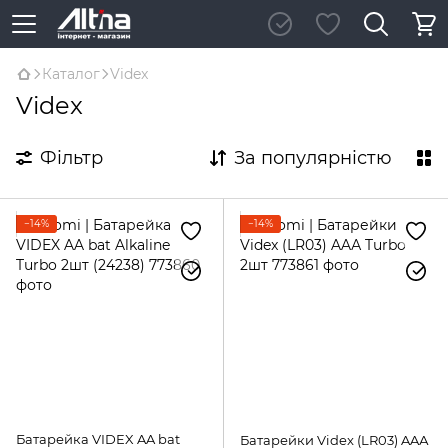
Каталог
Videx
Videx
Фільтр
За популярністю
−14%
−14%
Батарейка VIDEX AA bat
Батарейки Videx (LR03) AAА