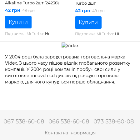
Alkaline Turbo 2шт (24238)
Turbo 2шт
42 грн
42 грн
49 грн
49 грн
Купити
Купити
Підтримка Mi Turbo
Ні
Підтримка Mi Turbo
Ні
У 2004 році була зареєстрована торговельна марка
Videx. З цього часу пішов відлік глобального розвитку
компанії. У 2004 році компанія пробує свої сили у
виготовленні dvd і cd дисків під своєю торговою
маркою, для чого купується перше обладнання.
067 538-60-08
066 538-60-08
073 538-60-08
Контактна інформація