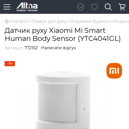
Каталог
Товари для дому
Розумний будинок
Розумн
Датчик руху Xiaomi Mi Smart
Human Body Sensor (YTC4041GL)
Артикул:
772102
Написати відгук
−8%