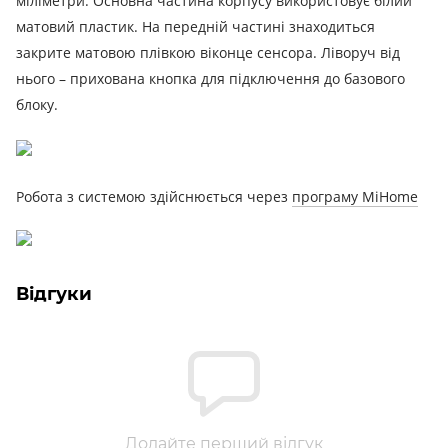
міліметри.
Основна частина корпусу використовує білий
матовий пластик.
На передній частині знаходиться
закрите матовою плівкою віконце сенсора.
Ліворуч від
нього – прихована кнопка для підключення до базового
блоку.
Робота з системою здійснюється через
програму MiHome
Відгуки
Додайте перший відгук