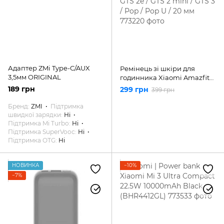
Адаптер ZMi Type-C/AUX
Ремінець зі шкіри для
3,5мм ORIGINAL
годинника Xiaomi Amazfit
Bip / Bip Lite / Bip SU / GTS
189 грн
299 грн
399 грн
GTS 2 / GTS 2e / GTS 2 mini /
GTS 3 / Pop / Pop U / 20 мм
Бренд
ZMI
Підтримка
швидкої зарядки
Ні
Підтримка Mi Turbo
Ні
Підтримка SuperVooc
Ні
Підтримка OTG
Ні
НОВИНКА
−10%
−7%