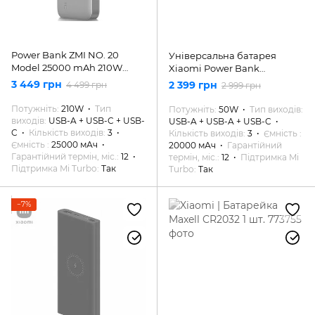
Power Bank ZMI NO. 20
Універсальна батарея
Model 25000 mAh 210W
Xiaomi Power Bank
BACKUP BATTERY (QB826G)
20000mAh 50W Black
3 449 грн
2 399 грн
4 499 грн
2 999 грн
(BHR5121GL)
Потужніть
210W
Тип
Потужніть
50W
Тип виходів
виходів
USB-A + USB-C + USB-
USB-A + USB-A + USB-C
C
Кількість виходів
3
Кількість виходів
3
Ємність
Ємність
25000 мАч
20000 мАч
Гарантійний
Гарантійний термін, міс.
12
термін, міс.
12
Підтримка Mi
Підтримка Mi Turbo
Так
Turbo
Так
−7%