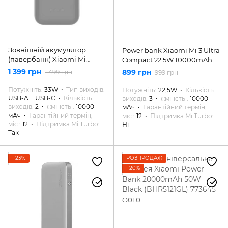
Зовнішній акумулятор
Power bank Xiaomi Mi 3 Ultra
(павербанк) Xiaomi Mi
Compact 22.5W 10000mAh
Power Bank 10000mAh 33W
Black (BHR4412GL)
1 399 грн
899 грн
1 499 грн
999 грн
Pocket Version Pro Blue
(PB1030ZM, BHR5785GL)
Потужніть
33W
Тип виходів
Потужніть
22,5W
Кількість
USB-A + USB-C
Кількість
виходів
3
Ємність
10000
виходів
2
Ємність
10000
мАч
Гарантійний термін,
мАч
Гарантійний термін,
міс.
12
Підтримка Mi Turbo
міс.
12
Підтримка Mi Turbo
Ні
Так
−23%
РОЗПРОДАЖ
−20%