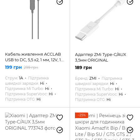
Кабель живлення ACCLAB
Адаптер ZMi Type-C/AUX
USB to DC, 5,5 х2, 1 мм, 12V, 1A
3,5мм ORIGINAL
Black
199 грн
189 грн
299 грн
Струм
1A
Підтримка
Бренд
ZMI
Підтримка
швидкої зарядки
Ні
швидкої зарядки
Ні
Підтримка Mi Turbo
Ні
Підтримка Mi Turbo
Ні
Підтримка SuperVooc
Ні
Підтримка SuperVooc
Ні
Підтримка OTG
Ні
Підтримка OTG
Ні
−25%