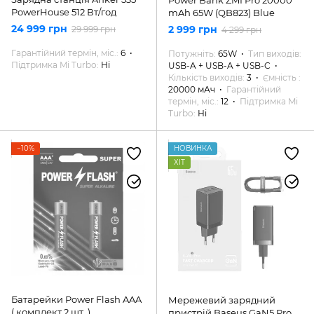
PowerHouse 512 Вт/год
mAh 65W (QB823) Blue
24 999 грн
2 999 грн
29 999 грн
4 299 грн
Гарантійний термін, міс.
6
Потужніть
65W
Тип виходів
Підтримка Mi Turbo
Ні
USB-A + USB-A + USB-C
Кількість виходів
3
Ємність
20000 мАч
Гарантійний
термін, міс.
12
Підтримка Mi
Turbo
Ні
−10%
НОВИНКА
ХІТ
Батарейки Power Flash AAA
Мережевий зарядний
( комплект 2 шт. )
пристрій Baseus GaN5 Pro