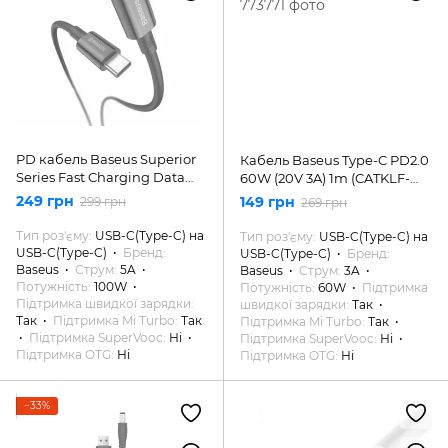
PD кабель Baseus Superior
Кабель Baseus Type-C PD2.0
Series Fast Charging Data
60W (20V 3A) 1m (CATKLF-
Cable Type-C to Type-C 100W
GG1)
249 грн
149 грн
299 грн
269 грн
2m
Тип роз'єму
USB-C(Type-C) на
Тип роз'єму
USB-C(Type-C) на
USB-C(Type-C)
Бренд
USB-C(Type-C)
Бренд
Baseus
Струм
5A
Baseus
Струм
3A
Потужність
100W
Потужність
60W
Підтримка
Підтримка швидкої зарядки
швидкої зарядки
Так
Так
Підтримка Mi Turbo
Так
Підтримка Mi Turbo
Так
Підтримка SuperVooc
Ні
Підтримка SuperVooc
Ні
Підтримка OTG
Ні
Підтримка OTG
Ні
−33%