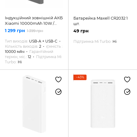
Індукційний зовнішній АКБ
Батарейка Maxell CR2032 1
Xiaomi 10000mAh 10W /
шт.
22W Original
1 299 грн
49 грн
1 399 грн
Тип виходів
USB-A + USB-C
Підтримка Mi Turbo
Ні
Кількість виходів
2
Ємність
10000 мАч
Гарантійний
термін, міс.
12
Підтримка Mi
Turbo
Ні
−43%