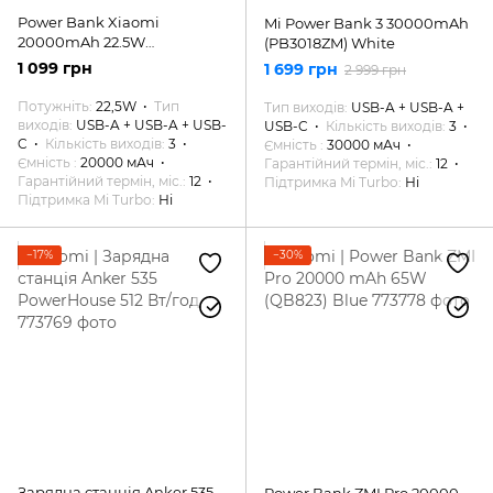
Power Bank Xiaomi
Mi Power Bank 3 30000mAh
20000mAh 22.5W
(PB3018ZM) White
(PB2022ZM)
1 099 грн
1 699 грн
2 999 грн
Потужніть
22,5W
Тип
Тип виходів
USB-A + USB-A +
виходів
USB-A + USB-A + USB-
USB-C
Кількість виходів
3
C
Кількість виходів
3
Ємність
30000 мАч
Ємність
20000 мАч
Гарантійний термін, міс.
12
Гарантійний термін, міс.
12
Підтримка Mi Turbo
Ні
Підтримка Mi Turbo
Ні
−17%
−30%
Зарядна станція Anker 535
Power Bank ZMI Pro 20000