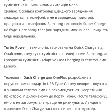
сумісність з іншими чіпами китайців мало
хвилює.
Оскільки контролер швидкого заряджання
знаходиться в телефоні, а не в зарядному пристрої,
працювати з телефоном Samsung технологія Super Charge
не буде.
Насправді телефон зарядити можна, але швидкість
буде нормальною.
Turbo Power
– технологія, заснована на Quick Charge від
Qualcomm, тому тут є сумісність із телефонами Samsung, як
і зворотна сумісність Adaptive Fast Charging із телефонами
Lenovo.
Технологія
Dash Charge
для OnePlus розроблена з
порушенням стандартів USB Type-C, тому використовувати
її з іншими телефонами не рекомендується.
Теоретично
пристрою, підключеному до порту Type-C (тобто телефону),
нічого не загрожує, але краще не ризикувати.
Ланцюги
живлення Dash Charge частково винесені в адаптер.