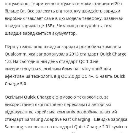
потужністю.
Теоретично потужність може становити 20 і
більше Вт. Все залежить від того, яку швидкість зарядки
виробник "заклав" саме в цю модель телефону.
Зазвичай
швидка зарядка це 18Вт.
Чим вища потужність, тим
швидше заряджається акумулятор.
Першу технологію швидкої зарядки розробила компанія
Qualcomm, яка запропонувала 2013 стандарт Quick Charge
1.0.
На сьогоднішній день стандарт QC 1.0 не
використовується, оскільки йому на зміну прийшли
ефективніші технології, від QC 2.0 до QC 4+.
Є навіть
Quick
Charge 5.0
.
Оскільки
Quick Charge
є фірмовою технологією, за
використання якої потрібно перекладати авторські
відрахування, корейська компанія розробила власний
стандарт Samsung
Adaptive Fast Charging
.
Швидка зарядка
Samsung заснована на стандарті Quick Charge 2.0 і сумісна