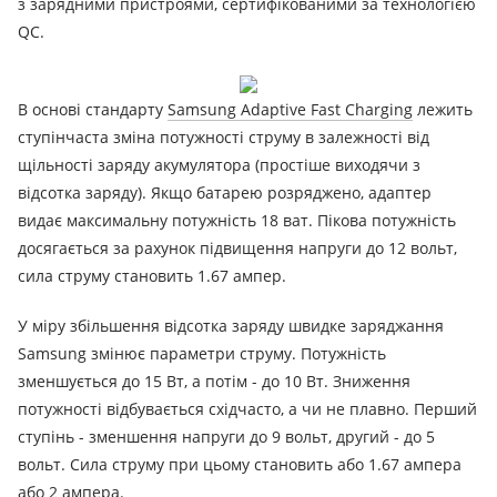
з зарядними пристроями, сертифікованими за технологією
QC.
В основі стандарту
Samsung Adaptive Fast Charging
лежить
ступінчаста зміна потужності струму в залежності від
щільності заряду акумулятора (простіше виходячи з
відсотка заряду).
Якщо батарею розряджено, адаптер
видає максимальну потужність 18 ват.
Пікова потужність
досягається за рахунок підвищення напруги до 12 вольт,
сила струму становить 1.67 ампер.
У міру збільшення відсотка заряду швидке заряджання
Samsung змінює параметри струму.
Потужність
зменшується до 15 Вт, а потім - до 10 Вт.
Зниження
потужності відбувається східчасто, а чи не плавно.
Перший
ступінь - зменшення напруги до 9 вольт, другий - до 5
вольт.
Сила струму при цьому становить або 1.67 ампера
або 2 ампера.