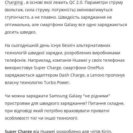
Charging
, в основі якої лежить QC 2.0.
Параметри струму
(вольтаж, сила струму, потужність) змінюватимуться
ступінчасто, а не плавно.
Швидкість заряджання не
оптимальна, але смартфони Galaxy все одно заряджаються
досить швидко.
На сьогоднішній день існує безліч альтернативних
технологій швидкої зарядки, розроблених виробниками
телефонів.
Наприклад, компанія Huawei у своїх телефонах
використовує Super Charge, смартфони OnePlus
заряджаються адаптером Dash Charge, а Lenovo пропонує
власну технологію Turbo Power.
Чи можна заряджати Samsung Galaxy "не рідними"
пристроями для швидкого заряджання?
Питання складне,
при відповіді який потрібно враховувати приватні
особливості тієї чи іншої технології.
Super Charge
від Huawei розроблено для чіпів Kirin,