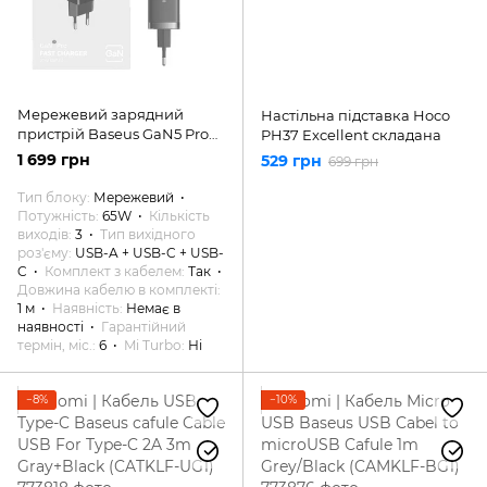
Мережевий зарядний
Настільна підставка Hoco
пристрій Baseus GaN5 Pro
PH37 Excellent складана
Fast Charger 2C+U 65W Black
1 699 грн
529 грн
699 грн
w/Type-C to Type-C
(CCGP120201)
Тип блоку
Мережевий
Потужність
65W
Кількість
виходів
3
Тип вихідного
роз'єму
USB-A + USB-C + USB-
C
Комплект з кабелем
Так
Довжина кабелю в комплекті
1 м
Наявність
Немає в
наявності
Гарантійний
термін, міс.
6
Mi Turbo
Ні
−8%
−10%