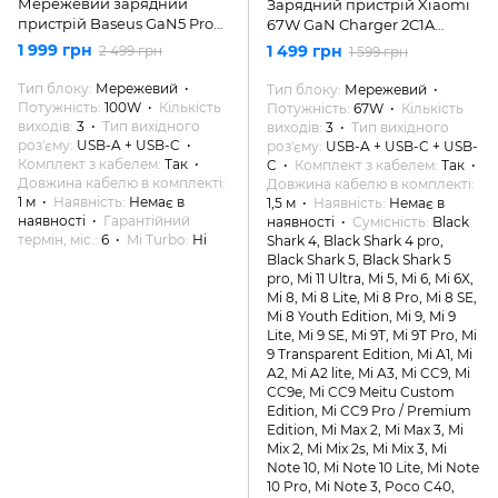
Мережевий зарядний
Зарядний пристрій Xiaomi
пристрій Baseus GaN5 Pro
67W GaN Charger 2C1A
Fast Charger Type-C+USB
(BHR7493EU)
1 999 грн
1 499 грн
2 499 грн
1 599 грн
100W Black (CCGP090201)
Тип блоку
Мережевий
Тип блоку
Мережевий
Потужність
100W
Кількість
Потужність
67W
Кількість
виходів
3
Тип вихідного
виходів
3
Тип вихідного
роз'єму
USB-A + USB-C
роз'єму
USB-A + USB-C + USB-
Комплект з кабелем
Так
C
Комплект з кабелем
Так
Довжина кабелю в комплекті
Довжина кабелю в комплекті
1 м
Наявність
Немає в
1,5 м
Наявність
Немає в
наявності
Гарантійний
наявності
Сумісність
Black
термін, міс.
6
Mi Turbo
Ні
Shark 4, Black Shark 4 pro,
Black Shark 5, Black Shark 5
pro, Mi 11 Ultra, Mi 5, Mi 6, Mi 6X,
Mi 8, Mi 8 Lite, Mi 8 Pro, Mi 8 SE,
Mi 8 Youth Edition, Mi 9, Mi 9
Lite, Mi 9 SE, Mi 9T, Mi 9T Pro, Mi
9 Transparent Edition, Mi A1, Mi
A2, Mi A2 lite, Mi A3, Mi CC9, Mi
CC9e, Mi CC9 Meitu Custom
Edition, Mi CC9 Pro / Premium
Edition, Mi Max 2, Mi Max 3, Mi
Mix 2, Mi Mix 2s, Mi Mix 3, Mi
Note 10, Mi Note 10 Lite, Mi Note
10 Pro, Mi Note 3, Poco C40,