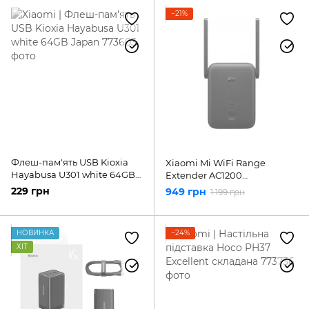
−21%
Флеш-пам'ять USB Kioxia
Xiaomi Mi WiFi Range
Hayabusa U301 white 64GB
Extender AC1200
Japan
(DVB4270GL)
229 грн
949 грн
1 199 грн
НОВИНКА
−24%
ХІТ