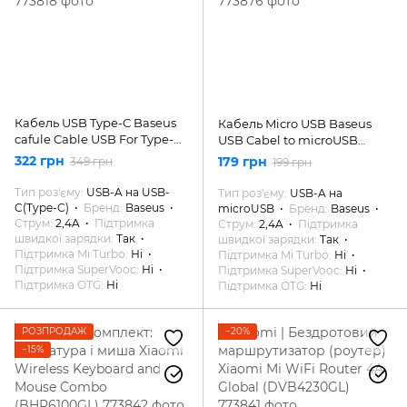
Кабель USB Type-C Baseus
Кабель Micro USB Baseus
cafule Cable USB For Type-C
USB Cabel to microUSB
2A 3m Gray+Black (CATKLF-
Cafule 1m Grey/Black
322 грн
179 грн
349 грн
199 грн
UG1)
(CAMKLF-BG1)
Тип роз'єму
USB-A на USB-
Тип роз'єму
USB-A на
C(Type-C)
Бренд
Baseus
microUSB
Бренд
Baseus
Струм
2,4A
Підтримка
Струм
2,4A
Підтримка
швидкої зарядки
Так
швидкої зарядки
Так
Підтримка Mi Turbo
Ні
Підтримка Mi Turbo
Ні
Підтримка SuperVooc
Ні
Підтримка SuperVooc
Ні
Підтримка OTG
Ні
Підтримка OTG
Ні
РОЗПРОДАЖ
−20%
−15%