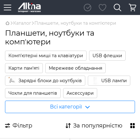
Каталог
Планшети, ноутбуки та компʼютери
Планшети, ноутбуки та
компʼютери
Комп'ютерні миші та клавіатури
USB флешки
Карти пам'яті
Мережеве обладнання
Зарядні блоки до ноутбуків
USB лампи
Чохли для планшетів
Аксессуари
Кабелі USB
Кабелі HDMI
Всі категорії
Фільтр
За популярністю