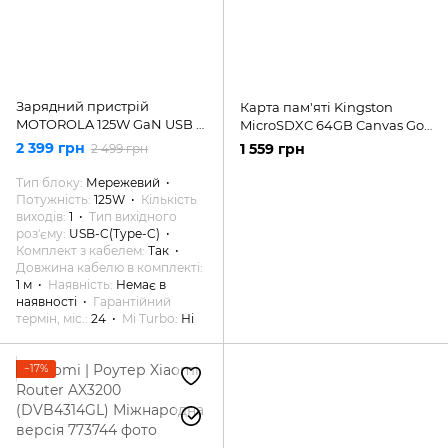
Зарядний пристрій
Карта пам'яті Kingston
MOTOROLA 125W GaN USB -
MicroSDXC 64GB Canvas Go
С + кабель 1m USB-C
Plus Gen4 200MB/s A2 U3
2 399 грн
1 559 грн
2 499 грн
(SJMC1252)
V30 + SD-адаптер
(SDCG4/64GB)
Тип блоку
Мережевий
Потужність
125W
Кількість
виходів
1
Тип вихідного
роз'єму
USB-C(Type-C)
Комплект з кабелем
Так
Довжина кабелю в комплекті
1 м
Наявність
Немає в
наявності
Гарантійний
термін, міс.
24
Mi Turbo
Ні
−17%