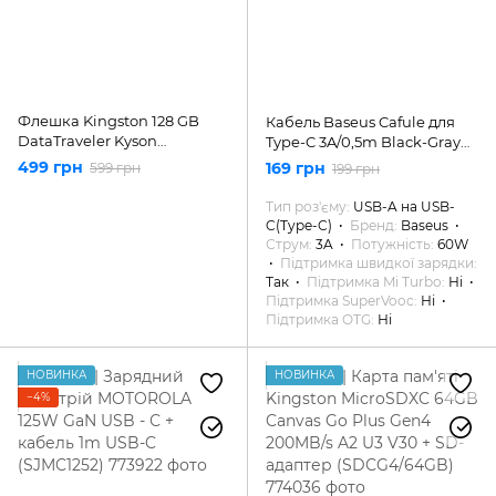
Флешка Kingston 128 GB
Кабель Baseus Cafule для
DataTraveler Kyson
Type-C 3A/0,5m Black-Gray
(DTKN/128GB)
CATKLF-AG1
499 грн
169 грн
599 грн
199 грн
Тип роз'єму
USB-A на USB-
C(Type-C)
Бренд
Baseus
Струм
3A
Потужність
60W
Підтримка швидкої зарядки
Так
Підтримка Mi Turbo
Ні
Підтримка SuperVooc
Ні
Підтримка OTG
Ні
НОВИНКА
НОВИНКА
−4%