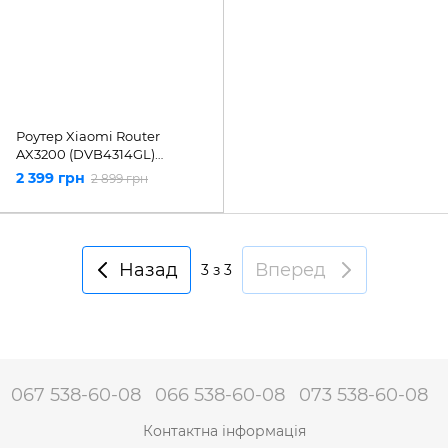
Роутер Xiaomi Router
AX3200 (DVB4314GL)
Міжнародна версія
2 399 грн
2 899 грн
Назад
Вперед
3
з 3
067 538-60-08
066 538-60-08
073 538-60-08
Контактна інформація