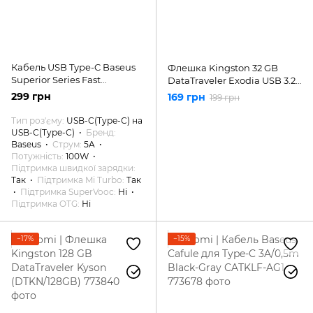
Кабель USB Type-C Baseus
Флешка Kingston 32 GB
Superior Series Fast
DataTraveler Exodia USB 3.2
Charging Data Cable Type-C
(DTX/32GB)
299 грн
169 грн
199 грн
to Type-C 100W 1m White
(CATYS-B02)
Тип роз'єму
USB-C(Type-C) на
USB-C(Type-C)
Бренд
Baseus
Струм
5A
Потужність
100W
Підтримка швидкої зарядки
Так
Підтримка Mi Turbo
Так
Підтримка SuperVooc
Ні
Підтримка OTG
Ні
−17%
−15%