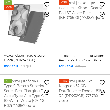
ХІТ
−13%
−10%
Чохол Xiaomi Pad 6 Cover
Чохол для планшета Xiaomi
Black (BHR7478GL)
Redmi Pad SE Cover Black
(BHR7651GL)
899 грн
699 грн
999 грн
799 грн
ХІТ
−15%