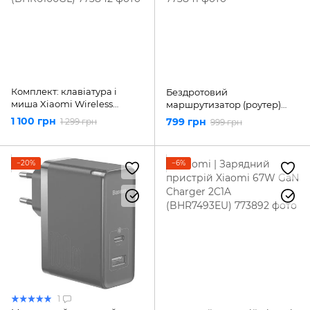
Комплект: клавіатура і
Бездротовий
миша Xiaomi Wireless
маршрутизатор (роутер)
Keyboard and Mouse Combo
Xiaomi Mi WiFi Router 4A
1 100 грн
799 грн
1 299 грн
999 грн
(BHR6100GL)
Global (DVB4230GL)
−20%
−6%
1