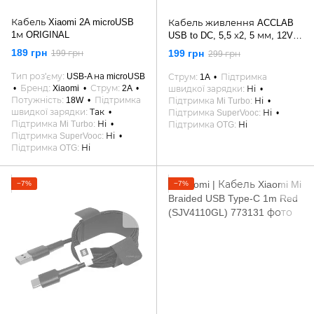
Кабель Xiaomi 2A microUSB
Кабель живлення ACCLAB
1м ORIGINAL
USB to DC, 5,5 х2, 5 мм, 12V,
1A Black
189 грн
199 грн
199 грн
299 грн
Тип роз'єму
USB-A на microUSB
Струм
1A
Підтримка
Бренд
Xiaomi
Струм
2A
швидкої зарядки
Ні
Потужність
18W
Підтримка
Підтримка Mi Turbo
Ні
швидкої зарядки
Так
Підтримка SuperVooc
Ні
Підтримка Mi Turbo
Ні
Підтримка OTG
Ні
Підтримка SuperVooc
Ні
Підтримка OTG
Ні
−7%
−7%