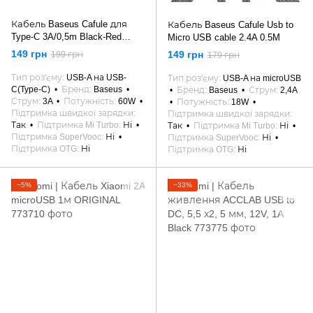
Кабель Baseus Cafule для
Кабель Baseus Cafule Usb to
Type-C 3A/0,5m Black-Red
Micro USB cable 2.4A 0.5M
CATKLF-A91
149 грн
149 грн
199 грн
179 грн
Тип роз'єму
USB-A на USB-
Тип роз'єму
USB-A на microUSB
C(Type-C)
Бренд
Baseus
Бренд
Baseus
Струм
2,4A
Струм
3A
Потужність
60W
Потужність
18W
Підтримка швидкої зарядки
Підтримка швидкої зарядки
Так
Підтримка Mi Turbo
Ні
Так
Підтримка Mi Turbo
Ні
Підтримка SuperVooc
Ні
Підтримка SuperVooc
Ні
Підтримка OTG
Ні
Підтримка OTG
Ні
−5%
−33%