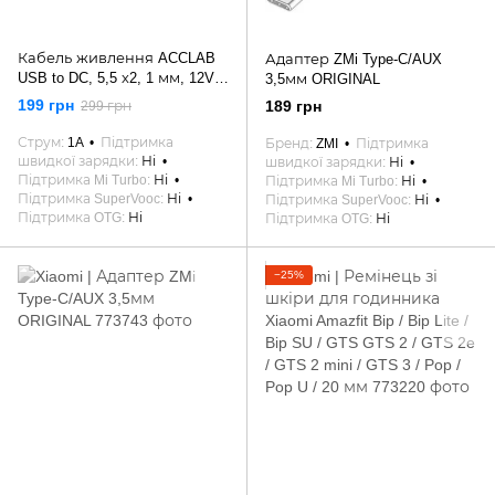
Кабель живлення ACCLAB
Адаптер ZMi Type-C/AUX
USB to DC, 5,5 х2, 1 мм, 12V,
3,5мм ORIGINAL
1A Black
199 грн
189 грн
299 грн
Струм
1A
Підтримка
Бренд
ZMI
Підтримка
швидкої зарядки
Ні
швидкої зарядки
Ні
Підтримка Mi Turbo
Ні
Підтримка Mi Turbo
Ні
Підтримка SuperVooc
Ні
Підтримка SuperVooc
Ні
Підтримка OTG
Ні
Підтримка OTG
Ні
−25%