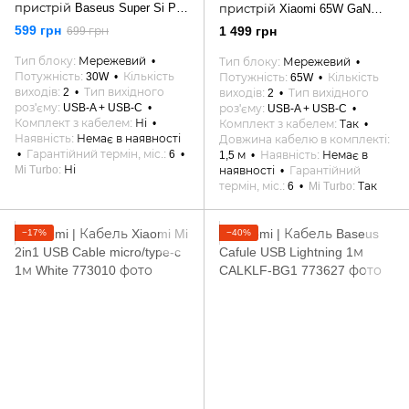
пристрій Baseus Super Si Pro
пристрій Xiaomi 65W GaN
Quick Charger USB/Type-C 30W
Charger Type-A + Type-C
599 грн
1 499 грн
699 грн
White (CCSUPP-E02)
(BHR5515GL)
Тип блоку
Мережевий
Тип блоку
Мережевий
Потужність
30W
Кількість
Потужність
65W
Кількість
виходів
2
Тип вихідного
виходів
2
Тип вихідного
роз'єму
USB-A + USB-C
роз'єму
USB-A + USB-C
Комплект з кабелем
Ні
Комплект з кабелем
Так
Наявність
Немає в наявності
Довжина кабелю в комплекті
Гарантійний термін, міс.
6
1,5 м
Наявність
Немає в
Mi Turbo
Ні
наявності
Гарантійний
термін, міс.
6
Mi Turbo
Так
−17%
−40%