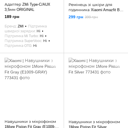
Адаптер ZMi Type-C/AUX
Ремінець зі шкіри для
3,5мм ORIGINAL
годинника Xiaomi Amazfit Bip
/ Bip Lite / Bip SU / GTS GTS 2
189 грн
299 грн
399 грн
/ GTS 2e / GTS 2 mini / GTS 3 /
Pop / Pop U / 20 мм
Бренд
ZMI
Підтримка
швидкої зарядки
Ні
Підтримка Mi Turbo
Ні
Підтримка SuperVooc
Ні
Підтримка OTG
Ні
Навушники з мікрофоном
Навушники з мікрофоном
1More Piston Fit Gray (E1009-
1More Piston Fit Silver