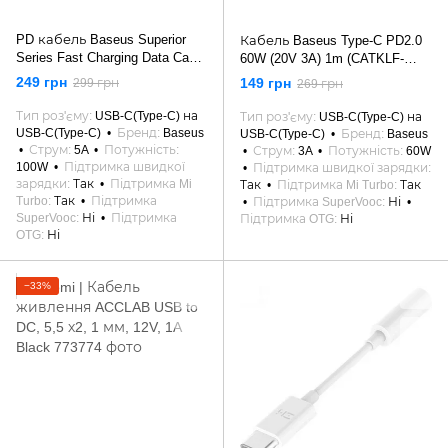
PD кабель Baseus Superior
Кабель Baseus Type-C PD2.0
Series Fast Charging Data Cable
60W (20V 3A) 1m (CATKLF-
Type-C to Type-C 100W 2m
GG1)
249 грн
149 грн
299 грн
269 грн
Тип роз'єму
USB-C(Type-C) на
Тип роз'єму
USB-C(Type-C) на
USB-C(Type-C)
Бренд
Baseus
USB-C(Type-C)
Бренд
Baseus
Струм
5A
Потужність
Струм
3A
Потужність
60W
100W
Підтримка швидкої
Підтримка швидкої зарядки
зарядки
Так
Підтримка Mi
Так
Підтримка Mi Turbo
Так
Turbo
Так
Підтримка
Підтримка SuperVooc
Ні
SuperVooc
Ні
Підтримка
Підтримка OTG
Ні
OTG
Ні
−33%