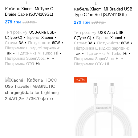
1
1
Кабель Xiaomi Mi Type-C
Кабель Xiaomi Mi Braided USB
Braide Cable (SJV4109GL)
Type-C 1m Red (SJV4110GL)
279 грн
279 грн
299 грн
299 грн
Тип роз'єму
USB-A на USB-
Тип роз'єму
USB-A на USB-
C(Type-C)
Бренд
Xiaomi
C(Type-C)
Бренд
Xiaomi
Струм
3A
Потужність
60W
Струм
3A
Потужність
60W
Підтримка швидкої зарядки
Підтримка швидкої зарядки
Так
Підтримка Mi Turbo
Ні
Так
Підтримка Mi Turbo
Ні
Підтримка SuperVooc
Ні
Підтримка SuperVooc
Ні
Підтримка OTG
Ні
Підтримка OTG
Ні
−17%