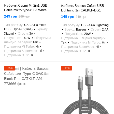
Кабель Xiaomi Mi 2in1 USB
Кабель Baseus Cafule USB
Cable micro/type-c 1м White
Lightning 1м CALKLF-BG1
249 грн
149 грн
299 грн
249 грн
Тип роз'єму
USB-A на micro
Тип роз'єму
USB-A на Lightning
USB + Type-C (2in1)
Бренд
Бренд
Baseus
Струм
2,4A
Xiaomi
Струм
3A
Потужність
20W
Потужність
60W
Підтримка
Підтримка швидкої зарядки
швидкої зарядки
Так
Так
Підтримка Mi Turbo
Ні
Підтримка Mi Turbo
Ні
Підтримка SuperVooc
Ні
Підтримка SuperVooc
Ні
Підтримка OTG
Ні
Підтримка OTG
Ні
−25%
−17%