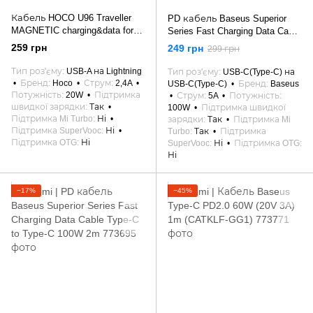
Кабель HOCO U96 Traveller
PD кабель Baseus Superior
MAGNETIC charging&data for
Series Fast Charging Data Cable
Lightning 2,4A/1,2м
Type-C to Type-C 100W 2m
259 грн
249 грн
299 грн
Тип роз'єму
USB-A на Lightning
Тип роз'єму
USB-C(Type-C) на
Бренд
Hoco
Струм
2,4A
USB-C(Type-C)
Бренд
Baseus
Потужність
20W
Підтримка
Струм
5A
Потужність
швидкої зарядки
Так
100W
Підтримка швидкої
Підтримка Mi Turbo
Ні
зарядки
Так
Підтримка Mi
Підтримка SuperVooc
Ні
Turbo
Так
Підтримка
Підтримка OTG
Ні
SuperVooc
Ні
Підтримка OTG
Ні
−17%
−45%