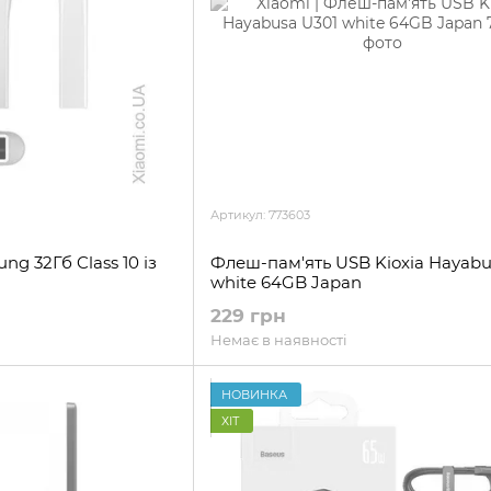
Артикул: 773603
ng 32Гб Class 10 із
Флеш-пам'ять USB Kioxia Hayabu
white 64GB Japan
229 грн
Немає в наявності
НОВИНКА
ХІТ