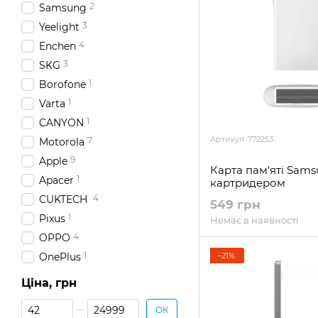
2
Samsung
3
Yeelight
4
Enchen
3
SKG
1
Borofone
1
Varta
1
CANYON
Артикул: 772253
7
Motorola
9
Apple
Карта пам'яті Samsu
1
Apacer
картридером
4
CUKTECH
549 грн
1
Pixus
Немає в наявності
4
OPPO
1
−21%
OnePlus
Ціна, грн
Від Ціна, грн
До Ціна, грн
ОК