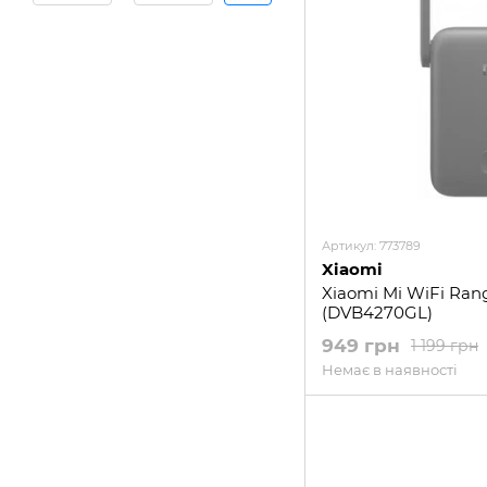
Артикул: 773789
Xiaomi
Xiaomi Mi WiFi Ran
(DVB4270GL)
949 грн
1 199 грн
Немає в наявності