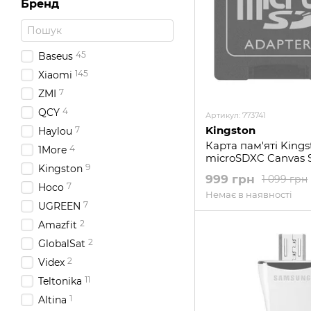
Бренд
45
Baseus
145
Xiaomi
7
ZMI
4
QCY
Артикул: 773741
Kingston
7
Haylou
Карта пам'яті King
4
1More
microSDXC Canvas Se
9
Kingston
C10 + адаптер SD (
999 грн
1 099 грн
7
Hoco
Немає в наявності
7
UGREEN
2
Amazfit
2
GlobalSat
2
Videx
11
Teltonika
1
Altina