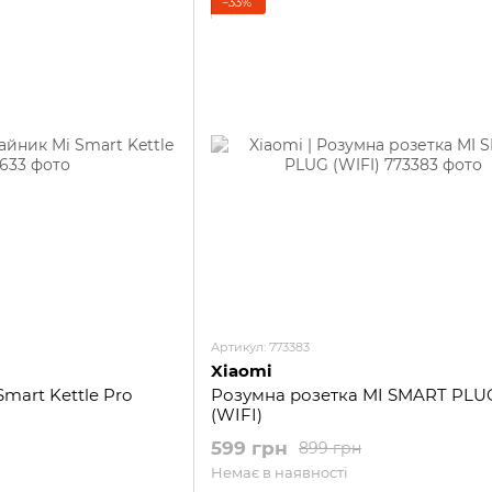
−33%
Артикул: 773383
Xiaomi
mart Kettle Pro
Розумна розетка MI SMART PLU
(WIFI)
599 грн
899 грн
Немає в наявності