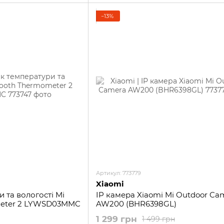
−13%
Артикул: 773779
Xiaomi
 та вологості Mi
IP камера Xiaomi Mi Outdoor Ca
meter 2 LYWSD03MMC
AW200 (BHR6398GL)
1 299 грн
1 499 грн