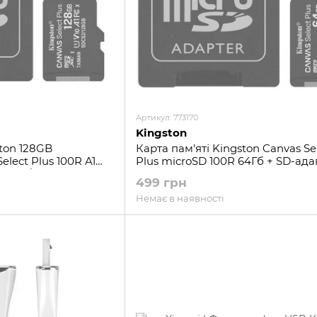
Артикул: 773170
Kingston
ston 128GB
Карта пам'яті Kingston Canvas Se
lect Plus 100R A1
Plus microSD 100R 64Гб + SD-ада
SDCS2/128GB)
499 грн
Немає в наявності