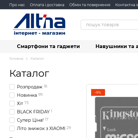
Перейти до основного контенту
Про нас
Оплата і доставка
Обмін та повернення
Контактна 
Смартфони та гаджети
Навушники та 
Головна
Каталог
Каталог
16
Розпродаж
−9%
99
Новинка
73
Хіт
1
BLACK FRIDAY
17
Супер Ціна!
29
Літо знижок з XIAOMI