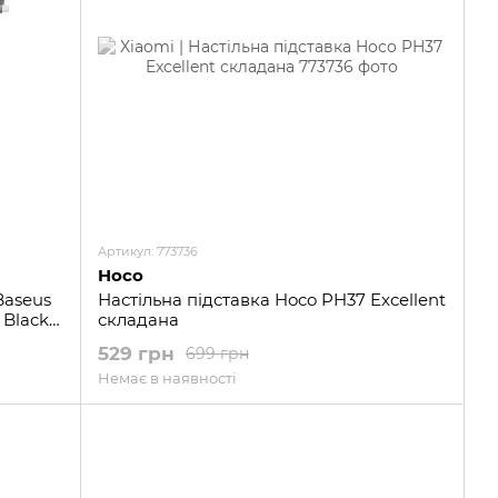
Артикул: 773736
Hoco
Baseus
Настільна підставка Hoco PH37 Excellent
 Black
складана
529 грн
699 грн
Немає в наявності