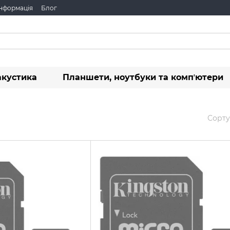
інформація
Блог
акустика
Планшети, ноутбуки та компʼютери
Сорту