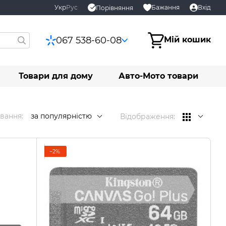
Укр
Рус
Бажання
Вхід
Порівняння
067 538-60-08
Мій кошик
Товари для дому
Авто-Мото товари
вання:
за популярністю
Відображення:
−2%