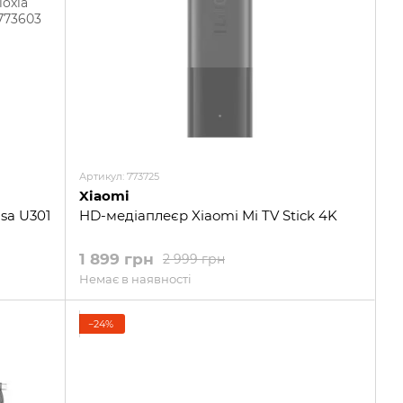
Артикул: 773725
Xiaomi
sa U301
HD-медіаплеєр Xiaomi Mi TV Stick 4K
1 899 грн
2 999 грн
Немає в наявності
−24%