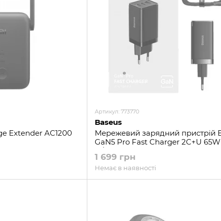
Артикул: 773770
Baseus
ge Extender AC1200
Мережевий зарядний пристрій 
GaN5 Pro Fast Charger 2C+U 65W
w/Type-C to Type-C (CCGP120201)
1 699 грн
Немає в наявності