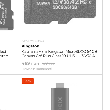
Артикул: 773495
Kingston
lect
Карта пам'яті Kingston MicroSDXC 64GB
птер
Canvas Go! Plus Class 10 UHS-I U3 V30 A2
+ SD-адаптер
469 грн
479 грн
Немає в наявності
−37%