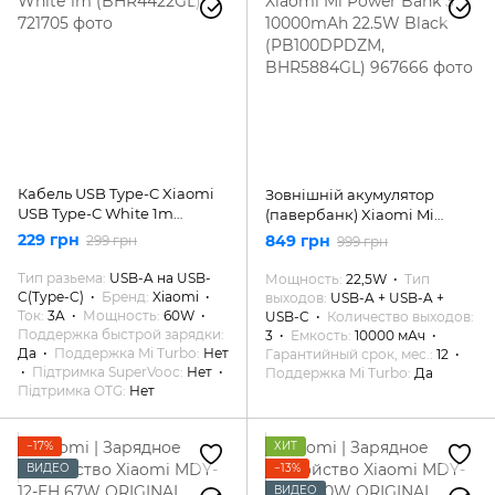
Кабель USB Type-C Xiaomi
Зовнішній акумулятор
USB Type-C White 1m
(павербанк) Xiaomi Mi
(BHR4422GL)
Power Bank 3 10000mAh
229 грн
849 грн
299 грн
999 грн
22.5W Black (PB100DPDZM,
BHR5884GL)
Тип разьема
USB-A на USB-
Мощность
22,5W
Тип
C(Type-C)
Бренд
Xiaomi
выходов
USB-A + USB-A +
Ток
3A
Мощность
60W
USB-C
Количество выходов
Поддержка быстрой зарядки
3
Емкость
10000 мАч
Да
Поддержка Mi Turbo
Нет
Гарантийный срок, мес.
12
Підтримка SuperVooc
Нет
Поддержка Mi Turbo
Да
Підтримка OTG
Нет
−17%
ХИТ
ВИДЕО
−13%
ВИДЕО