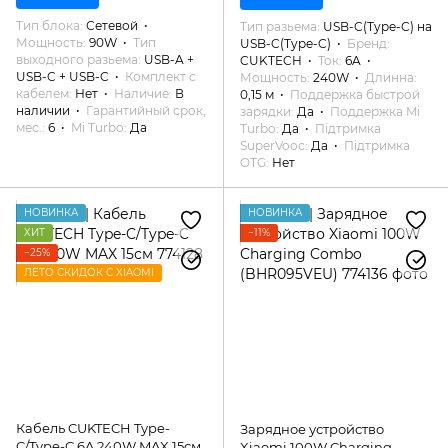
Тип блока
Сетевой
Тип разьема
USB-C(Type-C) на
Мощность
90W
Тип
USB-C(Type-C)
Бренд
выходного разьема
USB-A +
CUKTECH
Ток
6A
USB-C + USB-C
Комплект с
Мощность
240W
Длинна
кабелем
Нет
Наличие
В
0,15 м
Поддержка быстрой
наличии
Гарантийный срок,
зарядки
Да
Поддержка Mi
мес.
6
Mi Turbo
Да
Turbo
Да
Підтримка
SuperVooc
Да
Підтримка
OTG
Нет
НОВИНКА
НОВИНКА
ХИТ
−11%
−25%
ЛЕТО СКИДОК С XIAOMI
Кабель CUKTECH Type-
Зарядное устройство
C/Type-C 6A 240W MAX 15см
Xiaomi 100W Charging