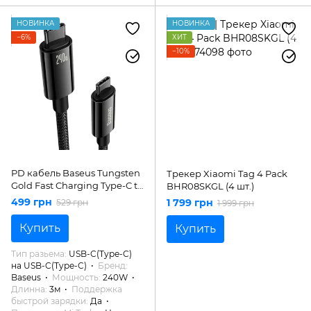
НОВИНКА
НОВИНКА
−6%
ХИТ
−10%
PD кабель Baseus Tungsten
Трекер Xiaomi Tag 4 Pack
Gold Fast Charging Type-C to
BHR08SKGL (4 шт.)
Type-C 240W 3m Black
499 грн
1 799 грн
529 грн
1 999 грн
CAWJ040201
Купить
Купить
Тип разьема
USB-C(Type-C)
на USB-C(Type-C)
Бренд
Baseus
Мощность
240W
Длинна
3м
Поддержка
быстрой зарядки
Да