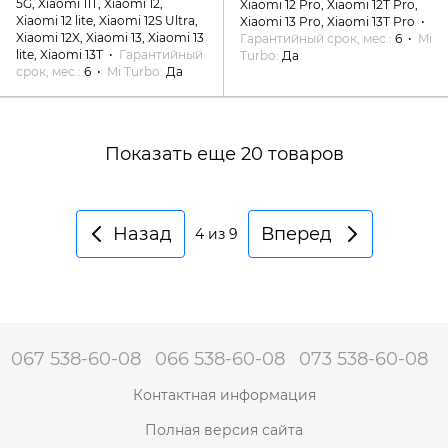
5G, Xiaomi 11T, Xiaomi 12,
Xiaomi 12 Pro, Xiaomi 12T Pro,
Xiaomi 12 lite, Xiaomi 12S Ultra,
Xiaomi 13 Pro, Xiaomi 13T Pro
Xiaomi 12X, Xiaomi 13, Xiaomi 13
Гарантийный срок, мес.
6
Mi
lite, Xiaomi 13T
Гарантийный
Turbo
Да
срок, мес.
6
Mi Turbo
Да
Показать еще 20 товаров
Назад
Вперед
4
из 9
067 538-60-08
066 538-60-08
073 538-60-08
Контактная информация
Полная версия сайта