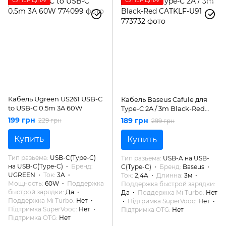
СУПЕР ЦІНА!
СУПЕР ЦІНА!
Кабель Ugreen US261 USB-C
Кабель Baseus Cafule для
to USB-C 0.5m 3A 60W
Type-C 2A / 3m Black-Red
CATKLF-U91
199 грн
189 грн
229 грн
299 грн
Купить
Купить
Тип разьема
USB-C(Type-C)
Тип разьема
USB-A на USB-
на USB-C(Type-C)
Бренд
C(Type-C)
Бренд
Baseus
UGREEN
Ток
3A
Ток
2,4A
Длинна
3м
Мощность
60W
Поддержка
Поддержка быстрой зарядки
быстрой зарядки
Да
Да
Поддержка Mi Turbo
Нет
Поддержка Mi Turbo
Нет
Підтримка SuperVooc
Нет
Підтримка SuperVooc
Нет
Підтримка OTG
Нет
Підтримка OTG
Нет