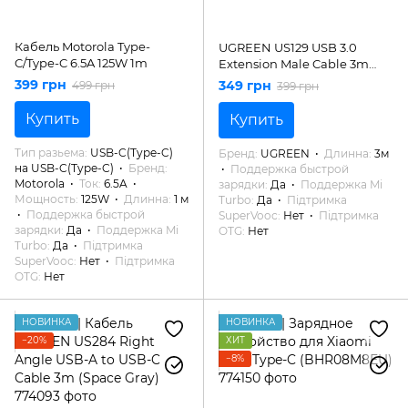
Кабель Motorola Type-
UGREEN US129 USB 3.0
C/Type-C 6.5A 125W 1m
Extension Male Cable 3m
(Black) (UGR-30127)
399 грн
349 грн
499 грн
399 грн
Купить
Купить
Тип разьема
USB-C(Type-C)
Бренд
UGREEN
Длинна
3м
на USB-C(Type-C)
Бренд
Поддержка быстрой
Motorola
Ток
6.5A
зарядки
Да
Поддержка Mi
Мощность
125W
Длинна
1 м
Turbo
Да
Підтримка
Поддержка быстрой
SuperVooc
Нет
Підтримка
зарядки
Да
Поддержка Mi
OTG
Нет
Turbo
Да
Підтримка
SuperVooc
Нет
Підтримка
OTG
Нет
НОВИНКА
НОВИНКА
−20%
ХИТ
−8%