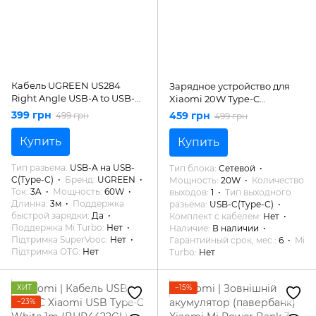
Кабель UGREEN US284
Зарядное устройство для
Right Angle USB-A to USB-C
Xiaomi 20W Type-C
Cable 3m (Space Gray)
(BHR08M8EU)
399 грн
459 грн
499 грн
499 грн
Купить
Купить
Тип разьема
USB-A на USB-
Тип блока
Сетевой
C(Type-C)
Бренд
UGREEN
Мощность
20W
Количество
Ток
3A
Мощность
60W
выходов
1
Тип выходного
Длинна
3м
Поддержка
разьема
USB-C(Type-C)
быстрой зарядки
Да
Комплект с кабелем
Нет
Поддержка Mi Turbo
Нет
Наличие
В наличии
Підтримка SuperVooc
Нет
Гарантийный срок, мес.
6
Mi
Підтримка OTG
Нет
Turbo
Нет
ХИТ
−15%
−23%