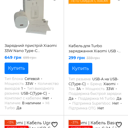
ЛЕТО СКИДОК С XIAOMI
Зарядний пристрій Xiaomi
Кабель для Turbo
33W Nano Type-C
заряджання Xiaomi USB -
(BHR087LEU)
Type-C 3A Original
649 грн
299 грн
699 грн
359 грн
Купить
Купить
Тип блока
Сетевой
Тип разьема
USB-A на USB-
Мощность
33W
Количество
C(Type-C)
Бренд
Xiaomi
выходов
1
Тип выходного
Ток
3A
Мощность
33W
разьема
USB-C(Type-C)
Поддержка быстрой зарядки
Комплект с кабелем
Нет
Да
Поддержка Mi Turbo
Да
Наличие
В наличии
Mi
Підтримка SuperVooc
Нет
Turbo
Да
Підтримка OTG
Нет
−13%
−37%