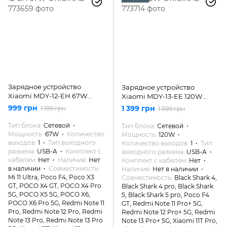
Зарядное устройство
Зарядное устройство
Xiaomi MDY-12-EH 67W
Xiaomi MDY-13-EE 120W
ORIGINAL
ORIGINAL
999 грн
1 399 грн
1 199 грн
1 599 грн
Тип блока
Сетевой
Тип блока
Сетевой
Мощность
67W
Количество
Мощность
120W
выходов
1
Тип выходного
Количество выходов
1
Тип
разьема
USB-A
Комплект с
выходного разьема
USB-A
кабелем
Нет
Наличие
Нет
Комплект с кабелем
Нет
в наличии
Совместимость
Наличие
Нет в наличии
Mi 11 Ultra, Poco F4, Poco X3
Совместимость
Black Shark 4,
GT, POCO X4 GT, POCO X4 Pro
Black Shark 4 pro, Black Shark
5G, POCO X5 5G, POCO X6,
5, Black Shark 5 pro, Poco F4
POCO X6 Pro 5G, Redmi Note 11
GT, Redmi Note 11 Pro+ 5G,
Pro, Redmi Note 12 Pro, Redmi
Redmi Note 12 Pro+ 5G, Redmi
Note 13 Pro, Redmi Note 13 Pro
Note 13 Pro+ 5G, Xiaomi 11T Pro,