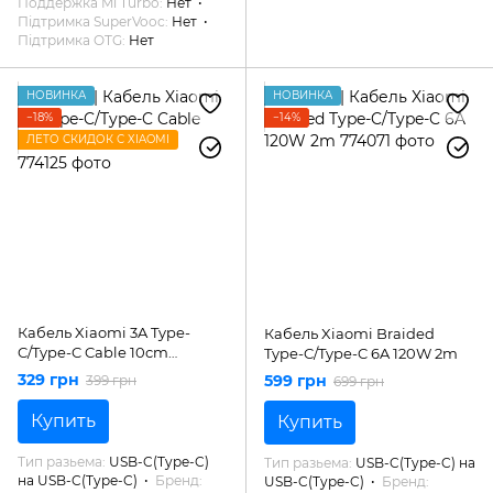
Поддержка Mi Turbo
Нет
Підтримка SuperVooc
Нет
Підтримка OTG
Нет
НОВИНКА
НОВИНКА
−18%
−14%
ЛЕТО СКИДОК С XIAOMI
Кабель Xiaomi 3A Type-
Кабель Xiaomi Braided
C/Type-C Cable 10cm
Type-C/Type-C 6A 120W 2m
(BHR08W0GL)
329 грн
599 грн
399 грн
699 грн
Купить
Купить
Тип разьема
USB-C(Type-C)
Тип разьема
USB-C(Type-C) на
на USB-C(Type-C)
Бренд
USB-C(Type-C)
Бренд