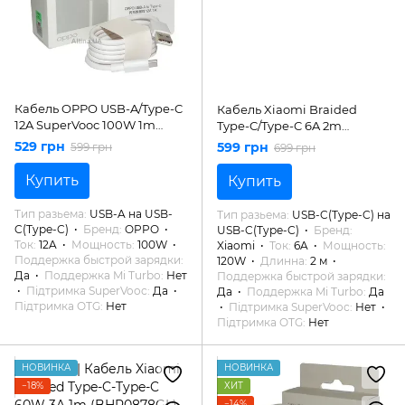
Кабель OPPO USB-A/Type-C
Кабель Xiaomi Braided
12A SuperVooc 100W 1m
Type-C/Type-C 6A 2m
(DL153)
(BHR087AGL)
529 грн
599 грн
599 грн
699 грн
Купить
Купить
Тип разьема
USB-A на USB-
Тип разьема
USB-C(Type-C) на
C(Type-C)
Бренд
OPPO
USB-C(Type-C)
Бренд
Ток
12A
Мощность
100W
Xiaomi
Ток
6A
Мощность
Поддержка быстрой зарядки
120W
Длинна
2 м
Да
Поддержка Mi Turbo
Нет
Поддержка быстрой зарядки
Підтримка SuperVooc
Да
Да
Поддержка Mi Turbo
Да
Підтримка OTG
Нет
Підтримка SuperVooc
Нет
Підтримка OTG
Нет
НОВИНКА
НОВИНКА
−18%
ХИТ
−14%