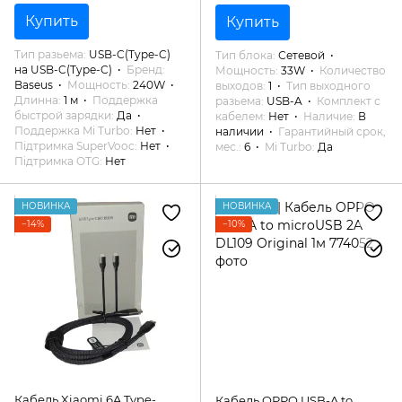
Купить
Купить
Тип разьема
USB-C(Type-C)
Тип блока
Сетевой
на USB-C(Type-C)
Бренд
Мощность
33W
Количество
Baseus
Мощность
240W
выходов
1
Тип выходного
Длинна
1 м
Поддержка
разьема
USB-A
Комплект с
быстрой зарядки
Да
кабелем
Нет
Наличие
В
Поддержка Mi Turbo
Нет
наличии
Гарантийный срок,
Підтримка SuperVooc
Нет
мес.
6
Mi Turbo
Да
Підтримка OTG
Нет
НОВИНКА
НОВИНКА
−14%
−10%
Кабель Xiaomi 6A Type-
Кабель OPPO USB-A to