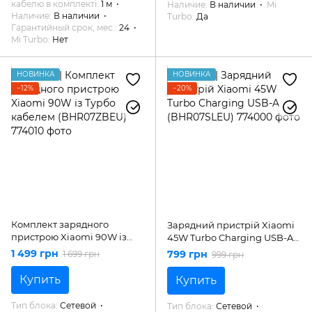
кабелю в комплекті
1 м
Наличие
В наличии
Mi
Наличие
В наличии
Turbo
Да
Гарантийный срок, мес.
24
Mi Turbo
Нет
НОВИНКА
НОВИНКА
−12%
−20%
Комплект зарядного
Зарядний пристрій Xiaomi
пристрою Xiaomi 90W із
45W Turbo Charging USB-A
Турбо кабелем
(BHR07SLEU)
1 499 грн
799 грн
1 699 грн
999 грн
(BHR07ZBEU)
Купить
Купить
Тип блока
Сетевой
Тип блока
Сетевой