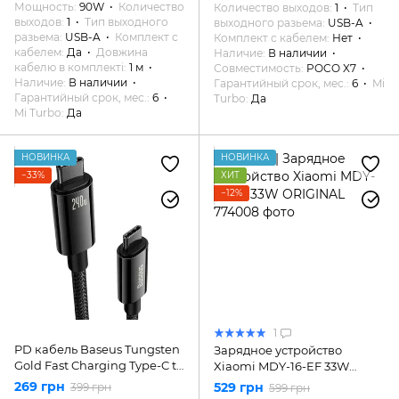
Мощность
90W
Количество
Количество выходов
1
Тип
выходов
1
Тип выходного
выходного разьема
USB-A
разьема
USB-A
Комплект с
Комплект с кабелем
Нет
кабелем
Да
Довжина
Наличие
В наличии
кабелю в комплекті
1 м
Совместимость
POCO X7
Наличие
В наличии
Гарантийный срок, мес.
6
Mi
Гарантийный срок, мес.
6
Turbo
Да
Mi Turbo
Да
НОВИНКА
НОВИНКА
−33%
ХИТ
−12%
1
PD кабель Baseus Tungsten
Зарядное устройство
Gold Fast Charging Type-C to
Xiaomi MDY-16-EF 33W
Type-C 240W 1m Black
ORIGINAL
269 грн
529 грн
399 грн
599 грн
CAWJ040001