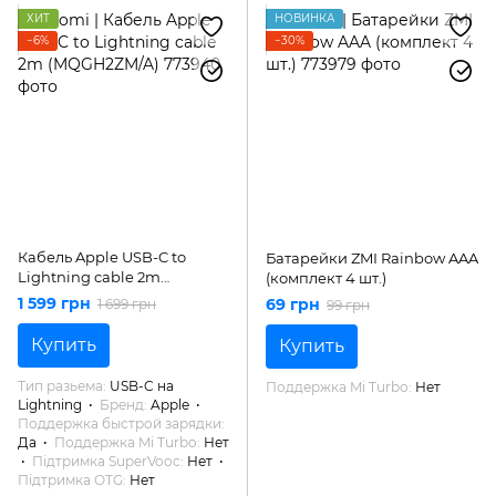
ХИТ
НОВИНКА
−6%
−30%
Кабель Apple USB-C to
Батарейки ZMI Rainbow AAA
Lightning cable 2m
(комплект 4 шт.)
(MQGH2ZM/A)
1 599 грн
69 грн
1 699 грн
99 грн
Купить
Купить
Тип разьема
USB-C на
Поддержка Mi Turbo
Нет
Lightning
Бренд
Apple
Поддержка быстрой зарядки
Да
Поддержка Mi Turbo
Нет
Підтримка SuperVooc
Нет
Підтримка OTG
Нет