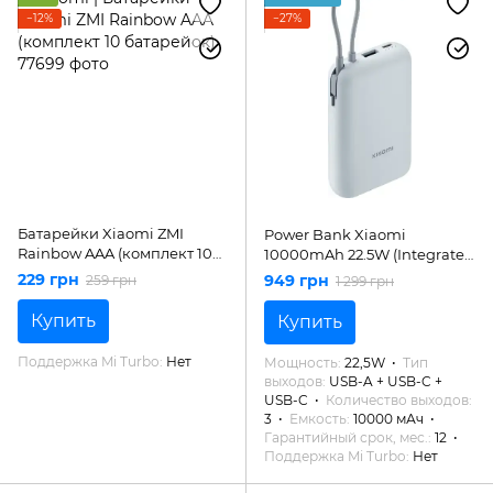
−12%
−27%
Батарейки Xiaomi ZMI
Power Bank Xiaomi
Rainbow AAA (комплект 10
10000mAh 22.5W (Integrated
батарейок)
Cable)
229 грн
949 грн
259 грн
1 299 грн
Купить
Купить
Поддержка Mi Turbo
Нет
Мощность
22,5W
Тип
выходов
USB-A + USB-C +
USB-C
Количество выходов
3
Емкость
10000 мАч
Гарантийный срок, мес.
12
Поддержка Mi Turbo
Нет