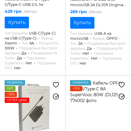
C/Type-C USB 2.0, 1м
microUSB 2A DL109 Original
1м
429 грн
269 грн
499 грн
299 грн
Купить
Купить
Тип разьема
USB-C(Type-C)
Тип разьема
USB-A на
на USB-C(Type-C)
Бренд
microUSB
Бренд
OPPO
Xiaomi
Ток
6A
Мощность
Ток
2A
Поддержка быстрой
100W
Поддержка быстрой
зарядки
Да
Поддержка Mi
зарядки
Да
Поддержка Mi
Turbo
Нет
Підтримка
Turbo
Да
Підтримка
SuperVooc
Нет
Підтримка
SuperVooc
Нет
Підтримка
OTG
Нет
OTG
Нет
НОВИНКА
НОВИНКА
ХИТ
−10%
−33%
СУПЕР ЦІНА!