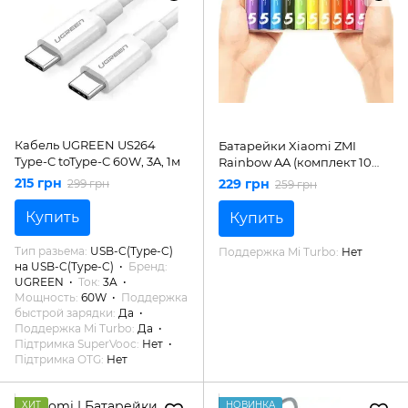
Кабель UGREEN US264
Батарейки Xiaomi ZMI
Type-C toType-C 60W, 3A, 1м
Rainbow AA (комплект 10
батарейок)
215 грн
229 грн
299 грн
259 грн
Купить
Купить
Тип разьема
USB-C(Type-C)
Поддержка Mi Turbo
Нет
на USB-C(Type-C)
Бренд
UGREEN
Ток
3A
Мощность
60W
Поддержка
быстрой зарядки
Да
Поддержка Mi Turbo
Да
Підтримка SuperVooc
Нет
Підтримка OTG
Нет
ХИТ
НОВИНКА