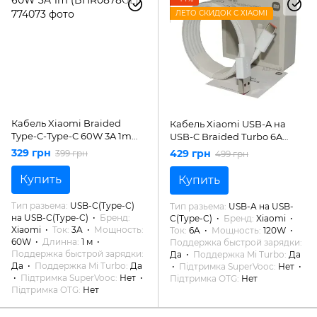
ЛЕТО СКИДОК С XIAOMI
Кабель Xiaomi Braided
Кабель Xiaomi USB-A на
Type-C-Type-C 60W 3A 1m
USB-C Braided Turbo 6A
(BHR0878GL)
120W, 1m (Original)
329 грн
429 грн
399 грн
499 грн
Купить
Купить
Тип разьема
USB-C(Type-C)
Тип разьема
USB-A на USB-
на USB-C(Type-C)
Бренд
C(Type-C)
Бренд
Xiaomi
Xiaomi
Ток
3A
Мощность
Ток
6A
Мощность
120W
60W
Длинна
1 м
Поддержка быстрой зарядки
Поддержка быстрой зарядки
Да
Поддержка Mi Turbo
Да
Да
Поддержка Mi Turbo
Да
Підтримка SuperVooc
Нет
Підтримка SuperVooc
Нет
Підтримка OTG
Нет
Підтримка OTG
Нет