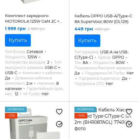
Комплект зарядного
Кабель OPPO USB-A/Type-C
MOTOROLA 125W GaN 2С +
8A SuperVooc 80W (DL129)
кабель 2m (PG38C06632)
1 999 грн
449 грн
2 999 грн
499 грн
Купить
Купить
Тип блока
Сетевой
Тип разьема
USB-A на USB-
Мощность
125W
C(Type-C)
Бренд
OPPO
Количество выходов
2
Тип
Ток
8A
Мощность
80W
выходного разьема
USB-C +
Поддержка быстрой зарядки
USB-C
Комплект с кабелем
Да
Поддержка Mi Turbo
Нет
Да
Довжина кабелю в
Підтримка SuperVooc
Да
комплекті
2 м
Наличие
В
Підтримка OTG
Нет
наличии
Гарантийный срок,
мес.
12
Mi Turbo
Нет
НОВИНКА
НОВИНКА
−12%
−14%