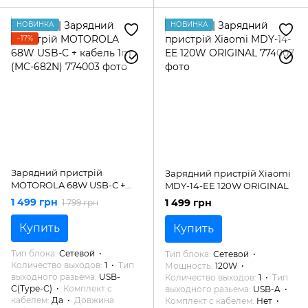
НОВИНКА
НОВИНКА
−17%
Зарядний пристрій
Зарядний пристрій Xiaomi
MOTOROLA 68W USB-С +
MDY-14-EE 120W ORIGINAL
кабель 1m (MC-682N)
1 499 грн
1 499 грн
1 799 грн
Купить
Купить
Тип блока
Сетевой
Тип блока
Сетевой
Количество выходов
1
Тип
Мощность
120W
выходного разьема
USB-
Количество выходов
1
Тип
C(Type-C)
Комплект с
выходного разьема
USB-A
кабелем
Да
Довжина
Комплект с кабелем
Нет