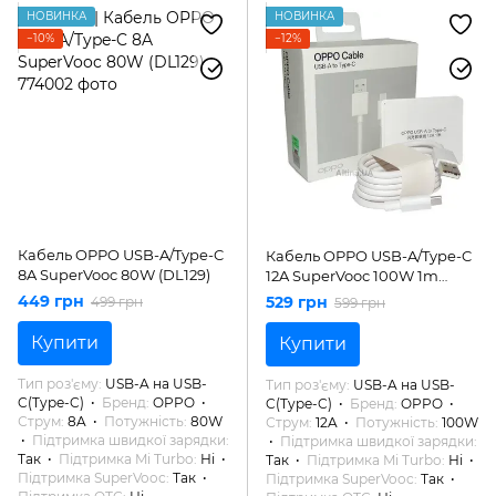
НОВИНКА
НОВИНКА
−10%
−12%
Кабель OPPO USB-A/Type-C
Кабель OPPO USB-A/Type-C
8A SuperVooc 80W (DL129)
12A SuperVooc 100W 1m
(DL153)
449 грн
529 грн
499 грн
599 грн
Купити
Купити
Тип роз'єму
USB-A на USB-
Тип роз'єму
USB-A на USB-
C(Type-C)
Бренд
OPPO
C(Type-C)
Бренд
OPPO
Струм
8A
Потужність
80W
Струм
12A
Потужність
100W
Підтримка швидкої зарядки
Підтримка швидкої зарядки
Так
Підтримка Mi Turbo
Ні
Так
Підтримка Mi Turbo
Ні
Підтримка SuperVooc
Так
Підтримка SuperVooc
Так