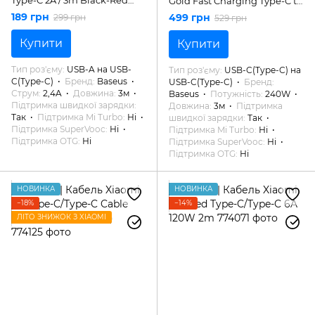
Gold Fast Charging Type-C to
CATKLF-U91
Type-C 240W 3m Black
189 грн
499 грн
299 грн
529 грн
CAWJ040201
Купити
Купити
Тип роз'єму
USB-A на USB-
Тип роз'єму
USB-C(Type-C) на
C(Type-C)
Бренд
Baseus
USB-C(Type-C)
Бренд
Струм
2,4A
Довжина
3м
Baseus
Потужність
240W
Підтримка швидкої зарядки
Довжина
3м
Підтримка
Так
Підтримка Mi Turbo
Ні
швидкої зарядки
Так
Підтримка SuperVooc
Ні
Підтримка Mi Turbo
Ні
Підтримка OTG
Ні
Підтримка SuperVooc
Ні
Підтримка OTG
Ні
НОВИНКА
НОВИНКА
−18%
−14%
ЛІТО ЗНИЖОК З XIAOMI