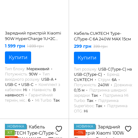
Зарядний пристрій Xiaomi
Кабель CUKTECH Type-
90W HyperCharge 1U+2C
C/Type-C 6A 240W MAX 15см
(BHR087MEU)
1 599 грн
299 грн
1 899 грн
399 грн
Купити
Купити
Тип блоку
Мережевий
Тип роз'єму
USB-C(Type-C) на
Потужність
90W
Тип
USB-C(Type-C)
Бренд
вихідного роз'єму
USB-A +
CUKTECH
Струм
6A
USB-C + USB-C
Комплект з
Потужність
240W
Довжина
кабелем
Ні
Наявність
В
0,15 м
Підтримка швидкої
наявності
Гарантійний
зарядки
Так
Підтримка Mi
термін, міс.
6
Mi Turbo
Так
Turbo
Так
Підтримка
SuperVooc
Так
Підтримка
OTG
Ні
НОВИНКА
НОВИНКА
ХІТ
−11%