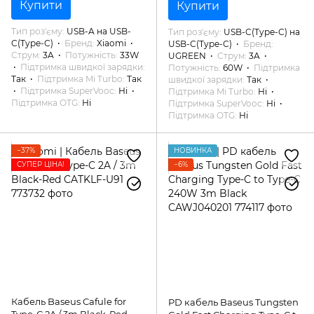
Купити
Купити
Тип роз'єму
USB-A на USB-
Тип роз'єму
USB-C(Type-C) на
C(Type-C)
Бренд
Xiaomi
USB-C(Type-C)
Бренд
Струм
3A
Потужність
33W
UGREEN
Струм
3A
Підтримка швидкої зарядки
Потужність
60W
Підтримка
Так
Підтримка Mi Turbo
Так
швидкої зарядки
Так
Підтримка SuperVooc
Ні
Підтримка Mi Turbo
Ні
Підтримка OTG
Ні
Підтримка SuperVooc
Ні
Підтримка OTG
Ні
−37%
НОВИНКА
СУПЕР ЦІНА!
−6%
Кабель Baseus Cafule for
PD кабель Baseus Tungsten
Type-C 2A / 3m Black-Red