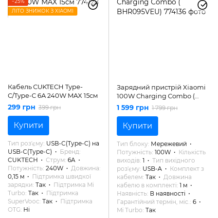
−25%
ЛІТО ЗНИЖОК З XIAOMI
Кабель CUKTECH Type-
Зарядний пристрій Xiaomi
C/Type-C 6A 240W MAX 15см
100W Charging Combo (
BHR095VEU)
299 грн
1 599 грн
399 грн
1 799 грн
Купити
Купити
Тип роз'єму
USB-C(Type-C) на
Тип блоку
Мережевий
USB-C(Type-C)
Бренд
Потужність
100W
Кількість
CUKTECH
Струм
6A
виходів
1
Тип вихідного
Потужність
240W
Довжина
роз'єму
USB-A
Комплект з
0,15 м
Підтримка швидкої
кабелем
Так
Довжина
зарядки
Так
Підтримка Mi
кабелю в комплекті
1 м
Turbo
Так
Підтримка
Наявність
В наявності
SuperVooc
Так
Підтримка
Гарантійний термін, міс.
6
OTG
Ні
Mi Turbo
Так