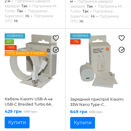
2 м
Підтримка швидкої
м
Підтримка швидкої
зарядки
Так
Підтримка Mi
зарядки
Так
Підтримка Mi
Turbo
Так
Підтримка
Turbo
Так
Підтримка
SuperVooc
Ні
Підтримка
SuperVooc
Ні
Підтримка
OTG
Ні
OTG
Ні
НОВИНКА
НОВИНКА
ХІТ
−7%
−14%
ЛІТО ЗНИЖОК З XIAOMI
Кабель Xiaomi USB-A на
Зарядний пристрій Xiaomi
USB-C Braided Turbo 6A
33W Nano Type-C
120W, 1m (Original)
(BHR087LEU)
429 грн
649 грн
499 грн
699 грн
Купити
Купити