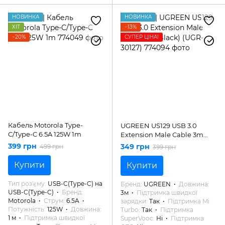
НОВИНКА
НОВИНКА
ХІТ
−13%
−20%
СУПЕР ЦІНА!
Кабель Motorola Type-
UGREEN US129 USB 3.0
C/Type-C 6.5A 125W 1m
Extension Male Cable 3m
(Black) (UGR-30127)
399 грн
349 грн
499 грн
399 грн
Купити
Купити
Тип роз'єму
USB-C(Type-C) на
Бренд
UGREEN
Довжина
USB-C(Type-C)
Бренд
3м
Підтримка швидкої
Motorola
Струм
6.5A
зарядки
Так
Підтримка Mi
Потужність
125W
Довжина
Turbo
Так
Підтримка
1 м
Підтримка швидкої
SuperVooc
Ні
Підтримка