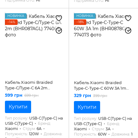
Підтримка OTG
Ні
Підтримка OTG
Ні
НОВИНКА
НОВИНКА
−14%
−18%
Кабель Xiaomi Braided
Кабель Xiaomi Braided
Type-C/Type-C 6A 2m
Type-C-Type-C 60W 3A 1m
(BHR087AGL)
(BHR0878GL)
599 грн
329 грн
699 грн
399 грн
Купити
Купити
Тип роз'єму
USB-C(Type-C) на
Тип роз'єму
USB-C(Type-C) на
USB-C(Type-C)
Бренд
USB-C(Type-C)
Бренд
Xiaomi
Струм
6A
Xiaomi
Струм
3A
Потужність
120W
Довжина
Потужність
60W
Довжина
1