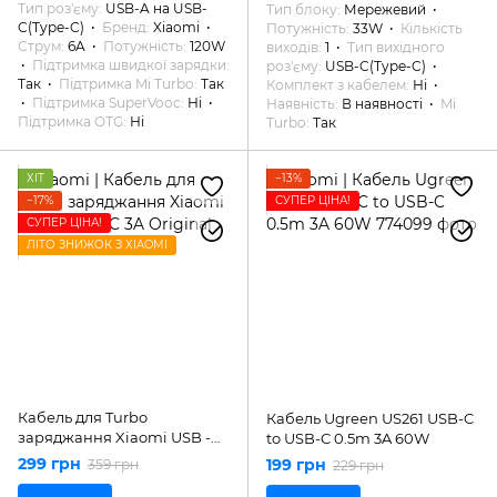
Тип роз'єму
USB-A на USB-
Тип блоку
Мережевий
C(Type-C)
Бренд
Xiaomi
Потужність
33W
Кількість
Струм
6A
Потужність
120W
виходів
1
Тип вихідного
Підтримка швидкої зарядки
роз'єму
USB-C(Type-C)
Так
Підтримка Mi Turbo
Так
Комплект з кабелем
Ні
Підтримка SuperVooc
Ні
Наявність
В наявності
Mi
Підтримка OTG
Ні
Turbo
Так
ХІТ
−13%
−17%
СУПЕР ЦІНА!
СУПЕР ЦІНА!
ЛІТО ЗНИЖОК З XIAOMI
Кабель для Turbo
Кабель Ugreen US261 USB-C
заряджання Xiaomi USB -
to USB-C 0.5m 3A 60W
Type-C 3A Original
299 грн
199 грн
359 грн
229 грн