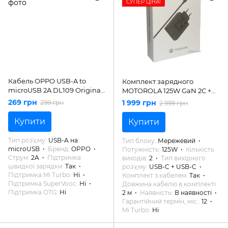
СУПЕР ЦІНА!
Кабель OPPO USB-A to
Комплект зарядного
microUSB 2A DL109 Original
MOTOROLA 125W GaN 2С +
1м
кабель 2m (PG38C06632)
269 грн
1 999 грн
299 грн
2 999 грн
Купити
Купити
Тип роз'єму
USB-A на
Тип блоку
Мережевий
microUSB
Бренд
OPPO
Потужність
125W
Кількість
Струм
2A
Підтримка
виходів
2
Тип вихідного
швидкої зарядки
Так
роз'єму
USB-C + USB-C
Підтримка Mi Turbo
Ні
Комплект з кабелем
Так
Підтримка SuperVooc
Ні
Довжина кабелю в комплекті
Підтримка OTG
Ні
2 м
Наявність
В наявності
Гарантійний термін, міс.
12
Mi Turbo
Ні