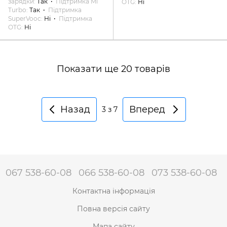
зарядки
Так
Підтримка Mi
OTG
Ні
Turbo
Так
Підтримка
SuperVooc
Ні
Підтримка
OTG
Ні
Показати ще 20 товарів
Назад
Вперед
3
з 7
067 538-60-08
066 538-60-08
073 538-60-08
Контактна інформація
Повна версія сайту
Мапа сайту