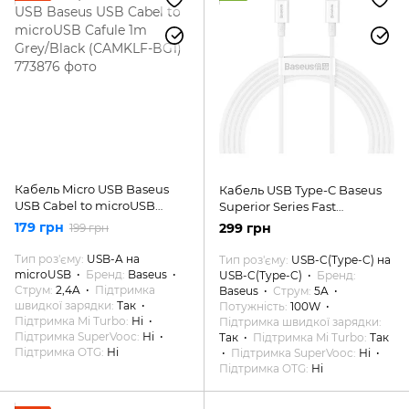
Кабель Micro USB Baseus
Кабель USB Type-C Baseus
USB Cabel to microUSB
Superior Series Fast
Cafule 1m Grey/Black
Charging Data Cable Type-C
179 грн
299 грн
199 грн
(CAMKLF-BG1)
to Type-C 100W 1m White
(CATYS-B02)
Тип роз'єму
USB-A на
Тип роз'єму
USB-C(Type-C) на
microUSB
Бренд
Baseus
USB-C(Type-C)
Бренд
Струм
2,4A
Підтримка
Baseus
Струм
5A
швидкої зарядки
Так
Потужність
100W
Підтримка Mi Turbo
Ні
Підтримка швидкої зарядки
Підтримка SuperVooc
Ні
Так
Підтримка Mi Turbo
Так
Підтримка OTG
Ні
Підтримка SuperVooc
Ні
Підтримка OTG
Ні