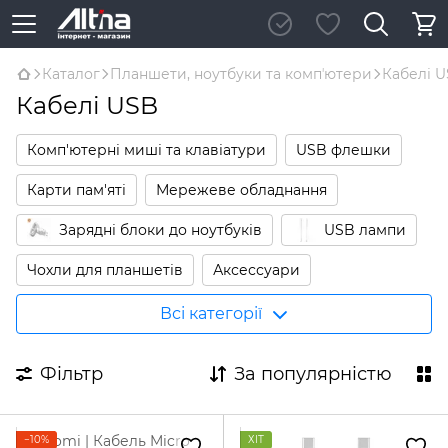
Каталог
Планшети, ноутбуки та компʼютери
Кабелі 
Кабелі USB
Комп'ютерні миші та клавіатури
USB флешки
Карти пам'яті
Мережеве обладнання
Зарядні блоки до ноутбуків
USB лампи
Чохли для планшетів
Аксессуари
Кабелі USB
Кабелі HDMI
Всі категорії
Фільтр
За популярністю
−10%
ХІТ