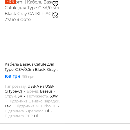
−15%
Кабель Baseus Cafule для
Type-C 3A/0,5m Black-Gray
CATKLF-AG1
169 грн
199 грн
Тип роз'єму
USB-A на USB-
C(Type-C)
Бренд
Baseus
Струм
3A
Потужність
60W
Підтримка швидкої зарядки
Так
Підтримка Mi Turbo
Ні
Підтримка SuperVooc
Ні
Підтримка OTG
Ні