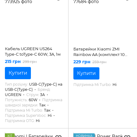
Кабель UGREEN US264
Батарейки Xiaomi ZMI
Type-C toType-C 60W, 3A, 1м
Rainbow AA (комплект 10
батарейок)
215 грн
229 грн
299 грн
259 грн
Купити
Купити
Тип роз'єму
USB-C(Type-C) на
Підтримка Mi Turbo
Ні
USB-C(Type-C)
Бренд
UGREEN
Струм
3A
Потужність
60W
Підтримка
швидкої зарядки
Так
Підтримка Mi Turbo
Так
Підтримка SuperVooc
Ні
Підтримка OTG
Ні
ХІТ
НОВИНКА