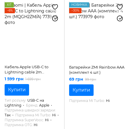
ХІТ
НОВИНКА
−6%
−30%
Кабель Apple USB-C to
Батарейки ZMI Rainbow AAA
Lightning cable 2m
(комплект 4 шт.)
(MQGH2ZM/A)
1 599 грн
69 грн
1 699 грн
99 грн
Купити
Купити
Тип роз'єму
USB-C на
Підтримка Mi Turbo
Ні
Lightning
Бренд
Apple
Підтримка швидкої зарядки
Так
Підтримка Mi Turbo
Ні
Підтримка SuperVooc
Ні
Підтримка OTG
Ні