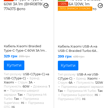
−20%
ЛІТО ЗНИЖОК З XIAOMI
Кабель Xiaomi Braided
Кабель Xiaomi USB-A на
Type-C-Type-C 60W 3A 1m
USB-C Braided Turbo 6A
(BHR0878GL)
120W, 1m (Original)
329 грн
399 грн
399 грн
499 грн
Купити
Купити
Тип роз'єму
USB-C(Type-C) на
Тип роз'єму
USB-A на USB-
USB-C(Type-C)
Бренд
C(Type-C)
Бренд
Xiaomi
Xiaomi
Струм
3A
Струм
6A
Потужність
120W
Потужність
60W
Довжина
1
Підтримка швидкої зарядки
м
Підтримка швидкої
Так
Підтримка Mi Turbo
Так
зарядки
Так
Підтримка Mi
Підтримка SuperVooc
Ні
Turbo
Так
Підтримка
Підтримка OTG
Ні
SuperVooc
Ні
Підтримка
OTG
Ні