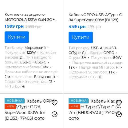
Комплект зарядного
Кабель OPPO USB-A/Type-C
MOTOROLA 125W GaN 2С +
8A SuperVooc 80W (DL129)
кабель 2m (PG38C06632)
1 999 грн
449 грн
2 999 грн
499 грн
Купити
Купити
Тип блоку
Мережевий
Тип роз'єму
USB-A на USB-
Потужність
125W
Кількість
C(Type-C)
Бренд
OPPO
виходів
2
Тип вихідного
Струм
8A
Потужність
80W
роз'єму
USB-C + USB-C
Підтримка швидкої зарядки
Комплект з кабелем
Так
Так
Підтримка Mi Turbo
Ні
Довжина кабелю в комплекті
Підтримка SuperVooc
Так
2 м
Наявність
В наявності
Підтримка OTG
Ні
Гарантійний термін, міс.
12
Mi Turbo
Ні
НОВИНКА
НОВИНКА
−12%
−14%