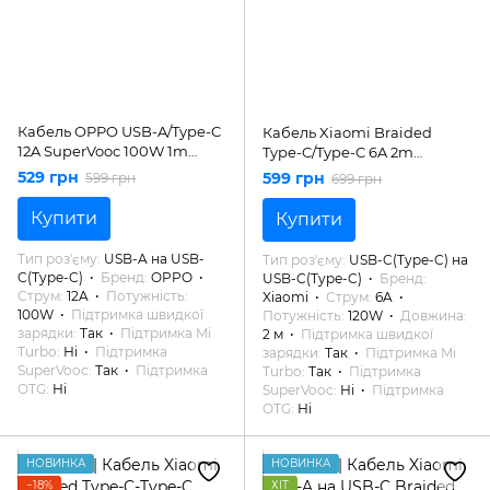
Кабель OPPO USB-A/Type-C
Кабель Xiaomi Braided
12A SuperVooc 100W 1m
Type-C/Type-C 6A 2m
(DL153)
(BHR087AGL)
529 грн
599 грн
599 грн
699 грн
Купити
Купити
Тип роз'єму
USB-A на USB-
Тип роз'єму
USB-C(Type-C) на
C(Type-C)
Бренд
OPPO
USB-C(Type-C)
Бренд
Струм
12A
Потужність
Xiaomi
Струм
6A
100W
Підтримка швидкої
Потужність
120W
Довжина
зарядки
Так
Підтримка Mi
2 м
Підтримка швидкої
Turbo
Ні
Підтримка
зарядки
Так
Підтримка Mi
SuperVooc
Так
Підтримка
Turbo
Так
Підтримка
OTG
Ні
SuperVooc
Ні
Підтримка
OTG
Ні
НОВИНКА
НОВИНКА
−18%
ХІТ