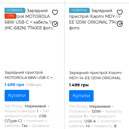
НОВИНКА
НОВИНКА
−17%
Зарядний пристрій
Зарядний пристрій Xiaomi
MOTOROLA 68W USB-С +
MDY-14-EE 120W ORIGINAL
кабель 1m (MC-682N)
1 499 грн
1 499 грн
1 799 грн
Купити
Купити
Тип блоку
Мережевий
Тип блоку
Мережевий
Кількість виходів
1
Тип
Потужність
120W
Кількість
вихідного роз'єму
USB-
виходів
1
Тип вихідного
C(Type-C)
Комплект з
роз'єму
USB-A
Комплект з
кабелем
Так
Довжина
кабелем
Ні
Наявність
В