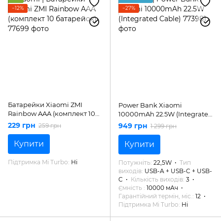
−12%
−27%
Батарейки Xiaomi ZMI
Power Bank Xiaomi
Rainbow AAA (комплект 10
10000mAh 22.5W (Integrated
батарейок)
Cable)
229 грн
949 грн
259 грн
1 299 грн
Купити
Купити
Підтримка Mi Turbo
Ні
Потужніть
22,5W
Тип
виходів
USB-A + USB-C + USB-
C
Кількість виходів
3
Ємність
10000 мАч
Гарантійний термін, міс.
12
Підтримка Mi Turbo
Ні