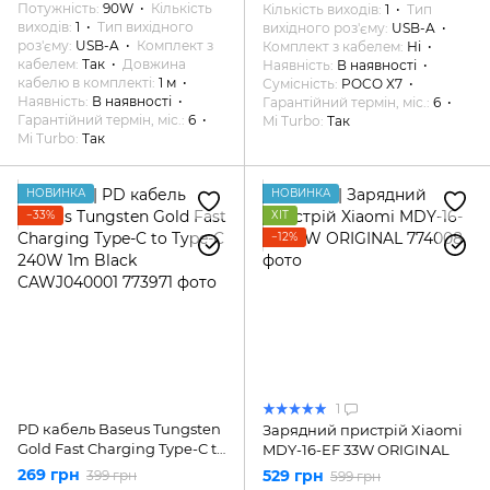
Потужність
90W
Кількість
Кількість виходів
1
Тип
виходів
1
Тип вихідного
вихідного роз'єму
USB-A
роз'єму
USB-A
Комплект з
Комплект з кабелем
Ні
кабелем
Так
Довжина
Наявність
В наявності
кабелю в комплекті
1 м
Сумісність
POCO X7
Наявність
В наявності
Гарантійний термін, міс.
6
Гарантійний термін, міс.
6
Mi Turbo
Так
Mi Turbo
Так
НОВИНКА
НОВИНКА
−33%
ХІТ
−12%
1
PD кабель Baseus Tungsten
Зарядний пристрій Xiaomi
Gold Fast Charging Type-C to
MDY-16-EF 33W ORIGINAL
Type-C 240W 1m Black
269 грн
529 грн
399 грн
599 грн
CAWJ040001