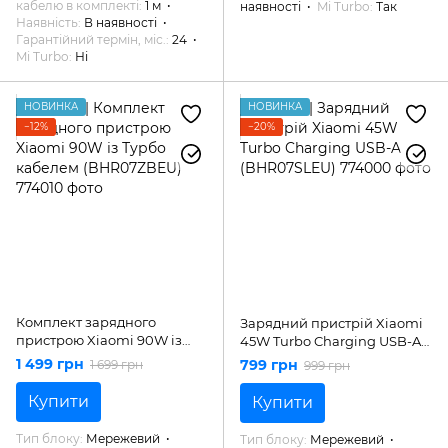
кабелю в комплекті
1 м
наявності
Mi Turbo
Так
Наявність
В наявності
Гарантійний термін, міс.
24
Mi Turbo
Ні
НОВИНКА
НОВИНКА
−12%
−20%
Комплект зарядного
Зарядний пристрій Xiaomi
пристрою Xiaomi 90W із
45W Turbo Charging USB-A
Турбо кабелем
(BHR07SLEU)
1 499 грн
799 грн
1 699 грн
999 грн
(BHR07ZBEU)
Купити
Купити
Тип блоку
Мережевий
Тип блоку
Мережевий