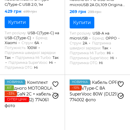
C/Type-C USB 2.0, 1м
microUSB 2A DL109 Original
1м
429 грн
269 грн
499 грн
299 грн
Купити
Купити
Тип роз'єму
USB-C(Type-C) на
Тип роз'єму
USB-A на
USB-C(Type-C)
Бренд
microUSB
Бренд
OPPO
Xiaomi
Струм
6A
Струм
2A
Підтримка
Потужність
100W
швидкої зарядки
Так
Підтримка швидкої зарядки
Підтримка Mi Turbo
Ні
Так
Підтримка Mi Turbo
Так
Підтримка SuperVooc
Ні
Підтримка SuperVooc
Ні
Підтримка OTG
Ні
Підтримка OTG
Ні
НОВИНКА
НОВИНКА
ХІТ
−10%
−33%
СУПЕР ЦІНА!