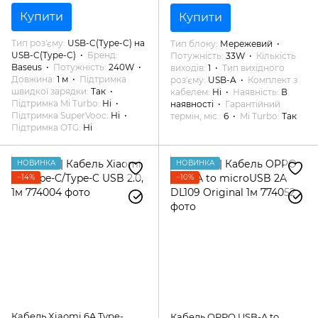
Купити
Купити
Тип роз'єму
USB-C(Type-C) на
Тип блоку
Мережевий
USB-C(Type-C)
Бренд
Потужність
33W
Кількість
Baseus
Потужність
240W
виходів
1
Тип вихідного
Довжина
1 м
Підтримка
роз'єму
USB-A
Комплект з
швидкої зарядки
Так
кабелем
Ні
Наявність
В
Підтримка Mi Turbo
Ні
наявності
Гарантійний
Підтримка SuperVooc
Ні
термін, міс.
6
Mi Turbo
Так
Підтримка OTG
Ні
НОВИНКА
НОВИНКА
−14%
−10%
Кабель Xiaomi 6A Type-
Кабель OPPO USB-A to