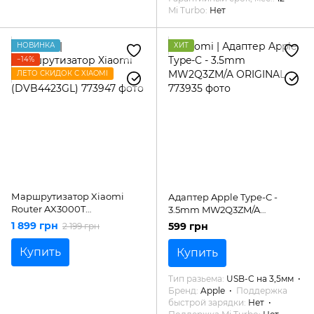
Mi Turbo
Нет
НОВИНКА
ХИТ
−14%
ЛЕТО СКИДОК С XIAOMI
Маршрутизатор Xiaomi
Адаптер Apple Type-C -
Router AX3000T
3.5mm MW2Q3ZM/A
(DVB4423GL)
ORIGINAL
1 899 грн
599 грн
2 199 грн
Купить
Купить
Тип разьема
USB-C на 3,5мм
Бренд
Apple
Поддержка
быстрой зарядки
Нет