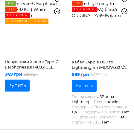
ХИТ
−9%
−13%
СУПЕР ЦІНА!
СУПЕР ЦІНА!
ЛЕТО СКИДОК С XIAOMI
Навушники Xiaomi Type-C
Кабель Apple USB to
Earphones (BHR8931GL)
Lightning 1m (MUQW3ZM/A)
White
білий ORIGINAL
349 грн
999 грн
399 грн
1 099 грн
Купить
Купить
Тип разьема
USB-A на
Lightning
Бренд
Apple
Поддержка быстрой зарядки
Да
Поддержка Mi Turbo
Нет
Підтримка SuperVooc
Нет
Підтримка OTG
Нет