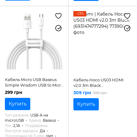
−23%
Кабель Micro USB Baseus
Кабель Hoco US03 HDMI
Simple Wisdom USB to Micro
v2.0 3m Black
USB 1.5m White (TZCAMZJ-
(6931474777294)
299 грн
309 грн
399 грн
02)
Купить
Купить
Тип разьема
USB-A на
microUSB
Бренд
Baseus
Ток
2,1A
Поддержка
быстрой зарядки
Да
Поддержка Mi Turbo
Нет