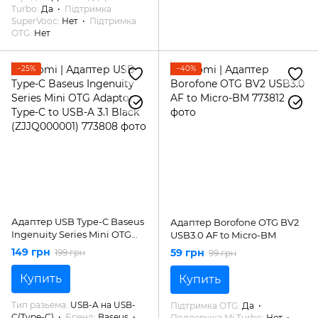
Turbo
Да
Підтримка
SuperVooc
Нет
Підтримка
OTG
Нет
−25%
−40%
Адаптер USB Type-C Baseus
Адаптер Borofone OTG BV2
Ingenuity Series Mini OTG
USB3.0 AF to Micro-BM
Adaptor Type-C to USB-A 3.1
149 грн
59 грн
199 грн
99 грн
Black (ZJJQ000001)
Купить
Купить
Тип разьема
USB-A на USB-
Підтримка OTG
Да
C(Type-C)
Бренд
Baseus
Поддержка Mi Turbo
Нет