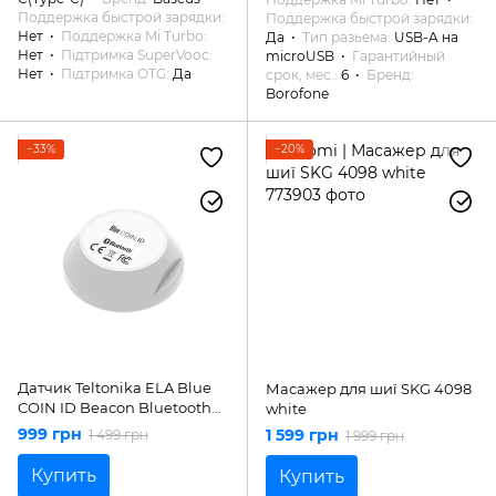
Поддержка быстрой зарядки
Поддержка быстрой зарядки
Нет
Поддержка Mi Turbo
Да
Тип разьема
USB-A на
Нет
Підтримка SuperVooc
microUSB
Гарантийный
Нет
Підтримка OTG
Да
срок, мес.
6
Бренд
Borofone
−33%
−20%
Датчик Teltonika ELA Blue
Масажер для шиї SKG 4098
COIN ID Beacon Bluetooth
white
PPEX00000770
999 грн
1 599 грн
1 499 грн
1 999 грн
Купить
Купить