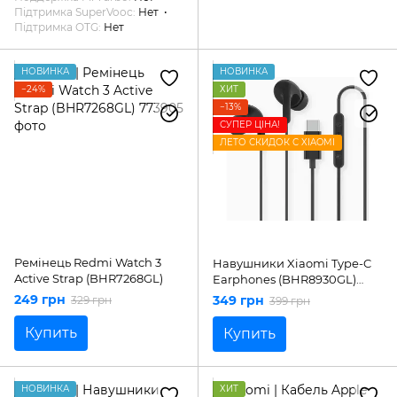
Підтримка SuperVooc
Нет
Підтримка OTG
Нет
НОВИНКА
НОВИНКА
−24%
ХИТ
−13%
СУПЕР ЦІНА!
ЛЕТО СКИДОК С XIAOMI
Ремінець Redmi Watch 3
Навушники Xiaomi Type-C
Active Strap (BHR7268GL)
Earphones (BHR8930GL)
Black
249 грн
349 грн
329 грн
399 грн
Купить
Купить
НОВИНКА
ХИТ