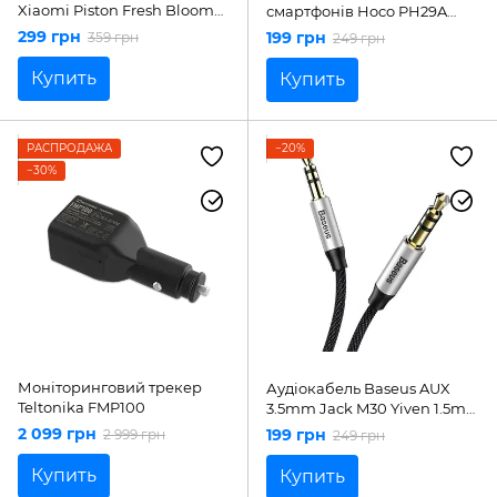
Xiaomi Piston Fresh Bloom
смартфонів Hoco PH29A
Matte Black (ZBW4354TY)
Carry folding desktop stand
299 грн
199 грн
359 грн
249 грн
White
Купить
Купить
РАСПРОДАЖА
−20%
−30%
Моніторинговий трекер
Аудіокабель Baseus AUX
Teltonika FMP100
3.5mm Jack M30 Yiven 1.5m
Silver/Black (CAM30-CS1)
2 099 грн
199 грн
2 999 грн
249 грн
Купить
Купить