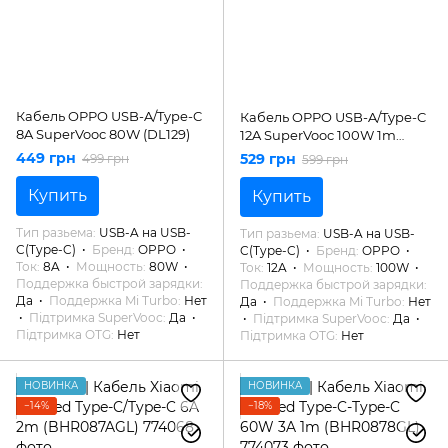
Кабель OPPO USB-A/Type-C
Кабель OPPO USB-A/Type-C
8A SuperVooc 80W (DL129)
12A SuperVooc 100W 1m
(DL153)
449 грн
529 грн
499 грн
599 грн
Купить
Купить
Тип разьема
USB-A на USB-
Тип разьема
USB-A на USB-
C(Type-C)
Бренд
OPPO
C(Type-C)
Бренд
OPPO
Ток
8A
Мощность
80W
Ток
12A
Мощность
100W
Поддержка быстрой зарядки
Поддержка быстрой зарядки
Да
Поддержка Mi Turbo
Нет
Да
Поддержка Mi Turbo
Нет
Підтримка SuperVooc
Да
Підтримка SuperVooc
Да
Підтримка OTG
Нет
Підтримка OTG
Нет
НОВИНКА
НОВИНКА
−14%
−18%