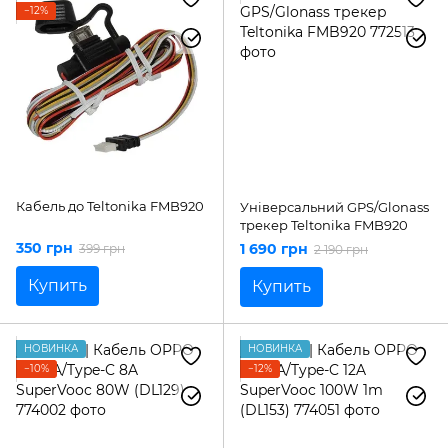
−12%
Кабель до Teltonika FMB920
Універсальний GPS/Glonass
трекер Teltonika FMB920
350 грн
1 690 грн
399 грн
2 190 грн
Купить
Купить
НОВИНКА
НОВИНКА
−10%
−12%