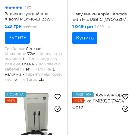
1
Зарядное устройство
Навушники Apple EarPods
Xiaomi MDY-16-EF 33W
with Mic USB-C (MYQY3ZM/A)
ORIGINAL
White
529 грн
1 049 грн
599 грн
1 099 грн
Купить
Купить
Тип блока
Сетевой
Мощность
33W
Количество
выходов
1
Тип выходного
разьема
USB-A
Комплект с
кабелем
Нет
Наличие
В
наличии
Гарантийный срок,
мес.
6
Mi Turbo
Да
НОВИНКА
НОВИНКА
−14%
−12%