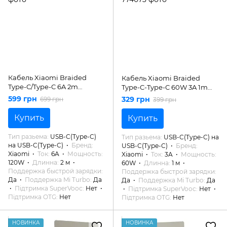
Кабель Xiaomi Braided
Кабель Xiaomi Braided
Type-C/Type-C 6A 2m
Type-C-Type-C 60W 3A 1m
(BHR087AGL)
(BHR0878GL)
599 грн
329 грн
699 грн
399 грн
Купить
Купить
Тип разьема
USB-C(Type-C)
Тип разьема
USB-C(Type-C) на
на USB-C(Type-C)
Бренд
USB-C(Type-C)
Бренд
Xiaomi
Ток
6A
Мощность
Xiaomi
Ток
3A
Мощность
120W
Длинна
2 м
60W
Длинна
1 м
Поддержка быстрой зарядки
Поддержка быстрой зарядки
Да
Поддержка Mi Turbo
Да
Да
Поддержка Mi Turbo
Да
Підтримка SuperVooc
Нет
Підтримка SuperVooc
Нет
Підтримка OTG
Нет
Підтримка OTG
Нет
НОВИНКА
НОВИНКА