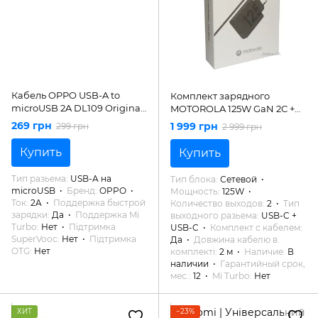
Кабель OPPO USB-A to
Комплект зарядного
microUSB 2A DL109 Original
MOTOROLA 125W GaN 2С +
1м
кабель 2m (PG38C06632)
269 грн
1 999 грн
299 грн
2 999 грн
Купить
Купить
Тип разьема
USB-A на
Тип блока
Сетевой
microUSB
Бренд
OPPO
Мощность
125W
Ток
2A
Поддержка быстрой
Количество выходов
2
Тип
зарядки
Да
Поддержка Mi
выходного разьема
USB-C +
Turbo
Нет
Підтримка
USB-C
Комплект с кабелем
SuperVooc
Нет
Підтримка
Да
Довжина кабелю в
OTG
Нет
комплекті
2 м
Наличие
В
наличии
Гарантийный срок,
мес.
12
Mi Turbo
Нет
ХИТ
−23%