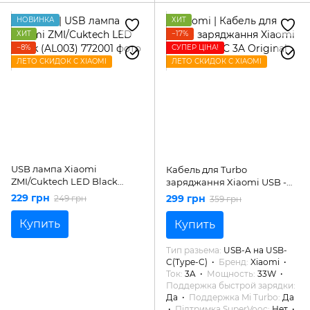
НОВИНКА
ХИТ
ХИТ
−17%
−8%
СУПЕР ЦІНА!
ЛЕТО СКИДОК С XIAOMI
ЛЕТО СКИДОК С XIAOMI
USB лампа Xiaomi
Кабель для Turbo
ZMI/Cuktech LED Black
заряджання Xiaomi USB -
(AL003)
Type-C 3A Original
229 грн
299 грн
249 грн
359 грн
Купить
Купить
Тип разьема
USB-A на USB-
C(Type-C)
Бренд
Xiaomi
Ток
3A
Мощность
33W
Поддержка быстрой зарядки
Да
Поддержка Mi Turbo
Да
Підтримка SuperVooc
Нет