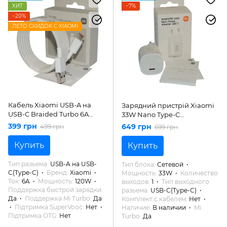
ХИТ
−7%
−20%
ЛЕТО СКИДОК С XIAOMI
Кабель Xiaomi USB-A на
Зарядний пристрій Xiaomi
USB-C Braided Turbo 6A
33W Nano Type-C
120W, 1m (Original)
(BHR087LEU)
399 грн
649 грн
499 грн
699 грн
Купить
Купить
Тип разьема
USB-A на USB-
Тип блока
Сетевой
C(Type-C)
Бренд
Xiaomi
Мощность
33W
Количество
Ток
6A
Мощность
120W
выходов
1
Тип выходного
Поддержка быстрой зарядки
разьема
USB-C(Type-C)
Да
Поддержка Mi Turbo
Да
Комплект с кабелем
Нет
Підтримка SuperVooc
Нет
Наличие
В наличии
Mi
Підтримка OTG
Нет
Turbo
Да