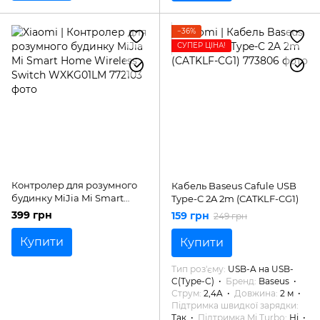
−36%
СУПЕР ЦІНА!
Контролер для розумного
Кабель Baseus Cafule USB
будинку MiJia Mi Smart
Type-C 2A 2m (CATKLF-CG1)
Home Wireless Switch
399 грн
159 грн
249 грн
WXKG01LM
Купити
Купити
Тип роз'єму
USB-A на USB-
C(Type-C)
Бренд
Baseus
Струм
2,4A
Довжина
2 м
Підтримка швидкої зарядки
Так
Підтримка Mi Turbo
Ні