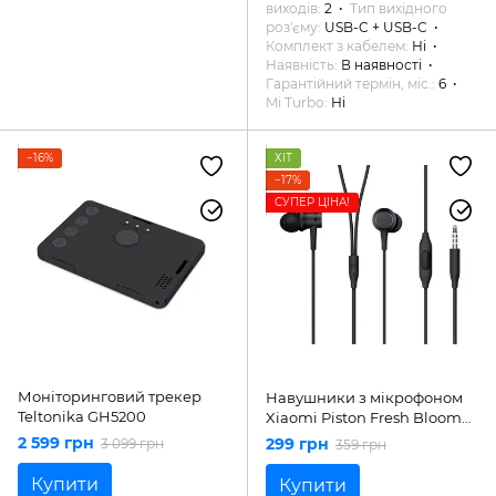
виходів
2
Тип вихідного
роз'єму
USB-C + USB-C
Комплект з кабелем
Ні
Наявність
В наявності
Гарантійний термін, міс.
6
Mi Turbo
Ні
−16%
ХІТ
−17%
СУПЕР ЦІНА!
Моніторинговий трекер
Навушники з мікрофоном
Teltonika GH5200
Xiaomi Piston Fresh Bloom
Matte Black (ZBW4354TY)
2 599 грн
299 грн
3 099 грн
359 грн
Купити
Купити