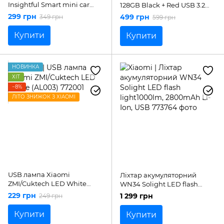
Insightful Smart mini car
128GB Black + Red USB 3.2
music USB drive 32Gb silver
(DTXM/128GB)
299 грн
499 грн
349 грн
599 грн
Купити
Купити
НОВИНКА
ХІТ
−8%
ЛІТО ЗНИЖОК З XIAOMI
USB лампа Xiaomi
Ліхтар акумуляторний
ZMI/Cuktech LED White
WN34 Solight LED flash
(AL003)
light1000lm, 2800mAh Li-
229 грн
1 299 грн
249 грн
Ion, USB
Купити
Купити