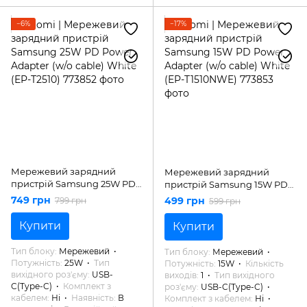
−6%
−17%
Мережевий зарядний
Мережевий зарядний
пристрій Samsung 25W PD
пристрій Samsung 15W PD
Power Adapter (w/o cable)
Power Adapter (w/o cable)
749 грн
499 грн
799 грн
599 грн
White (EP-T2510)
White (EP-T1510NWE)
Купити
Купити
Тип блоку
Мережевий
Тип блоку
Мережевий
Потужність
25W
Тип
Потужність
15W
Кількість
вихідного роз'єму
USB-
виходів
1
Тип вихідного
C(Type-C)
Комплект з
роз'єму
USB-C(Type-C)
кабелем
Ні
Наявність
В
Комплект з кабелем
Ні