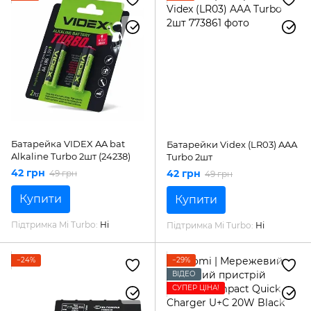
Батарейка VIDEX AA bat
Батарейки Videx (LR03) AAА
Alkaline Turbo 2шт (24238)
Turbo 2шт
42 грн
42 грн
49 грн
49 грн
Купити
Купити
Підтримка Mi Turbo
Ні
Підтримка Mi Turbo
Ні
−24%
−29%
ВІДЕО
СУПЕР ЦІНА!