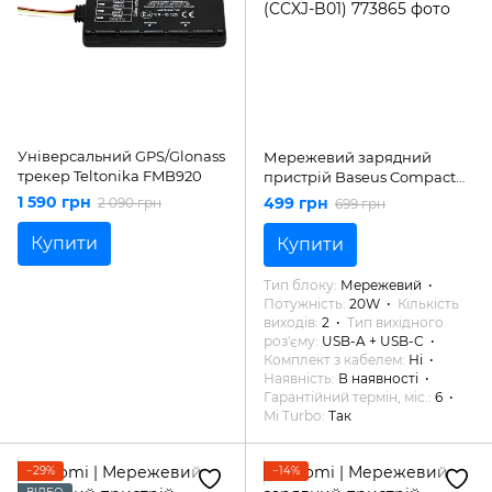
Універсальний GPS/Glonass
Мережевий зарядний
трекер Teltonika FMB920
пристрій Baseus Compact
Quick Charger U+C 20W
1 590 грн
499 грн
2 090 грн
699 грн
Black (CCXJ-B01)
Купити
Купити
Тип блоку
Мережевий
Потужність
20W
Кількість
виходів
2
Тип вихідного
роз'єму
USB-A + USB-C
Комплект з кабелем
Ні
Наявність
В наявності
Гарантійний термін, міс.
6
Mi Turbo
Так
−29%
−14%