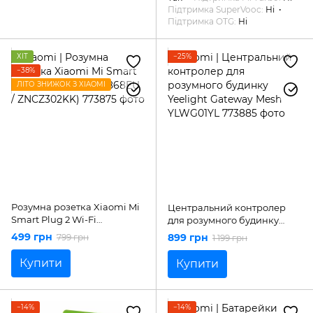
Підтримка SuperVooc
Ні
Підтримка OTG
Ні
ХІТ
−25%
−38%
ЛІТО ЗНИЖОК З XIAOMI
Розумна розетка Xiaomi Mi
Центральний контролер
Smart Plug 2 Wi-Fi
для розумного будинку
(BHR6868EU / ZNCZ302KK)
Yeelight Gateway Mesh
499 грн
899 грн
799 грн
1 199 грн
YLWG01YL
Купити
Купити
−14%
−14%