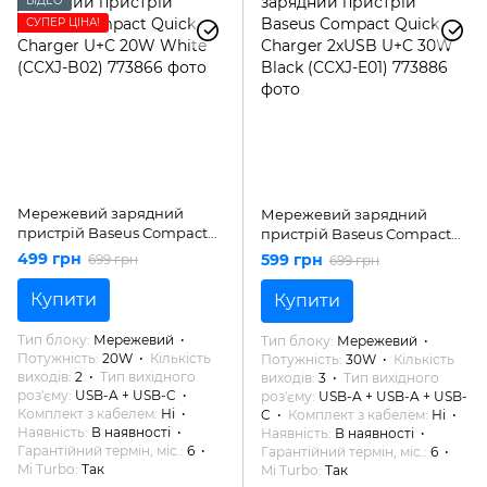
ВІДЕО
СУПЕР ЦІНА!
Мережевий зарядний
Мережевий зарядний
пристрій Baseus Compact
пристрій Baseus Compact
Quick Charger U+C 20W
Quick Charger 2xUSB U+C
499 грн
599 грн
699 грн
699 грн
White (CCXJ-B02)
30W Black (CCXJ-E01)
Купити
Купити
Тип блоку
Мережевий
Тип блоку
Мережевий
Потужність
20W
Кількість
Потужність
30W
Кількість
виходів
2
Тип вихідного
виходів
3
Тип вихідного
роз'єму
USB-A + USB-C
роз'єму
USB-A + USB-A + USB-
Комплект з кабелем
Ні
C
Комплект з кабелем
Ні
Наявність
В наявності
Наявність
В наявності
Гарантійний термін, міс.
6
Гарантійний термін, міс.
6
Mi Turbo
Так
Mi Turbo
Так