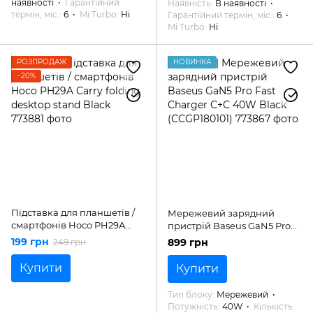
наявності
Гарантійний
Наявність
В наявності
термін, міс.
6
Mi Turbo
Ні
Гарантійний термін, міс.
6
Mi Turbo
Ні
РОЗПРОДАЖ
НОВИНКА
−20%
Підставка для планшетів /
Мережевий зарядний
смартфонів Hoco PH29A
пристрій Baseus GaN5 Pro
Carry folding desktop stand
Fast Charger C+C 40W Black
199 грн
899 грн
249 грн
Black
(CCGP180101)
Купити
Купити
Тип блоку
Мережевий
Потужність
40W
Кількість